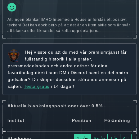
Att ingen blankar IMHO Intermedia House är förstås ett positivt
tecken! Det kan dock bero på att det är en liten aktie som är svår
att blanka eller liknande, så kolla upp detaljerna.
Hej
Visste du att du med vår premiumtjänst får
fullständig historik
i alla grafer,
pressmeddelanden och andra
notiser för dina
favoritbolag
direkt som DM i Discord samt en del andra
godsaker? Du slipper dessutom störande annonser på
sajten.
Testa gratis
i 14 dagar!
Aktuella blankningspositioner över 0.5%
Institut
Position
Förändring
Blankning
1 mån
6 mån
1 år
Allt