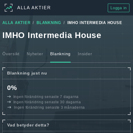
ALLA AKTIER
Logga in
ALLA AKTIER
BLANKNING
IMHO INTERMEDIA HOUSE
IMHO Intermedia House
Översikt
Nyheter
Blankning
Insider
Blankning just nu
0%
Ingen förändring senaste 7 dagarna
Ingen förändring senaste 30 dagarna
Ingen förändring senaste 3 månaderna
Vad betyder detta?