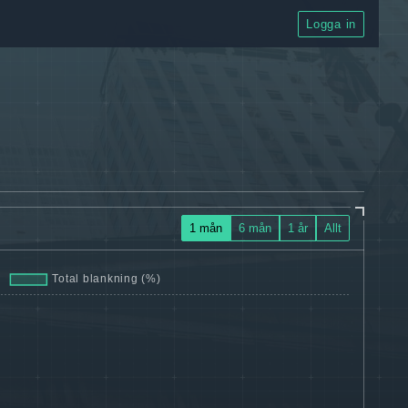
Logga in
1 mån
6 mån
1 år
Allt