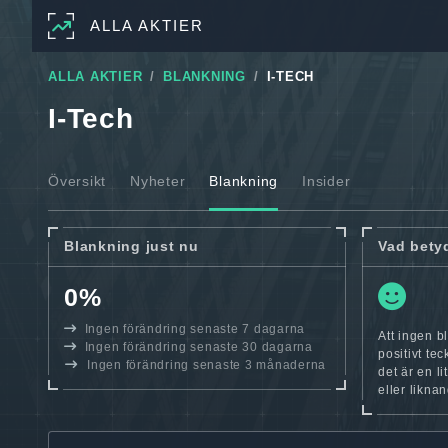
ALLA AKTIER
ALLA AKTIER
BLANKNING
I-TECH
I-Tech
Översikt
Nyheter
Blankning
Insider
Blankning just nu
Vad bety
0%
Ingen förändring senaste 7 dagarna
Att ingen bl
Ingen förändring senaste 30 dagarna
positivt te
Ingen förändring senaste 3 månaderna
det är en l
eller likna