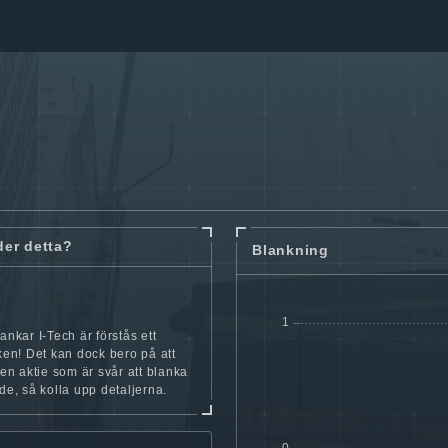
der detta?
Blankning
ankar I-Tech är förstås ett
cken! Det kan dock bero på att
iten aktie som är svår att blanka
nde, så kolla upp detaljerna.