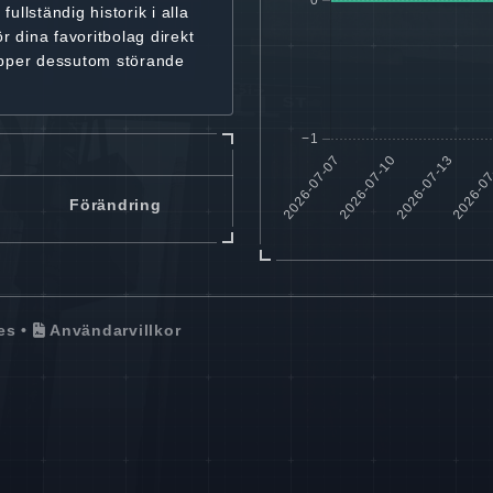
r
fullständig historik
i alla
ör dina favoritbolag
direkt
ipper dessutom störande
Förändring
es
•
Användarvillkor