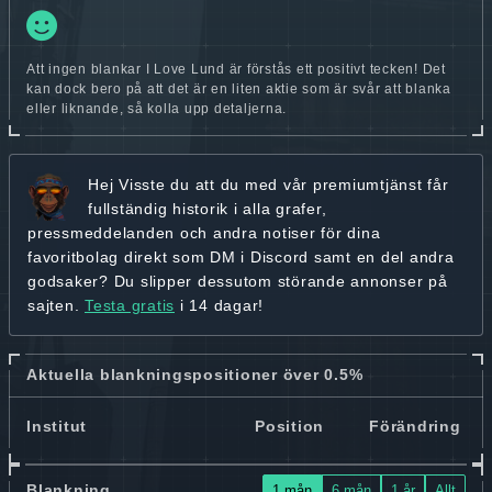
Att ingen blankar I Love Lund är förstås ett positivt tecken! Det
kan dock bero på att det är en liten aktie som är svår att blanka
eller liknande, så kolla upp detaljerna.
Hej
Visste du att du med vår premiumtjänst får
fullständig historik
i alla grafer,
pressmeddelanden och andra
notiser för dina
favoritbolag
direkt som DM i Discord samt en del andra
godsaker? Du slipper dessutom störande annonser på
sajten.
Testa gratis
i 14 dagar!
Aktuella blankningspositioner över 0.5%
Institut
Position
Förändring
Blankning
1 mån
6 mån
1 år
Allt