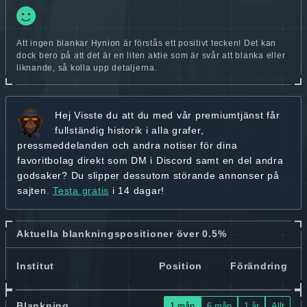
Att ingen blankar Hynion är förstås ett positivt tecken! Det kan
dock bero på att det är en liten aktie som är svår att blanka eller
liknande, så kolla upp detaljerna.
Hej
Visste du att du med vår premiumtjänst får
fullständig historik
i alla grafer,
pressmeddelanden och andra
notiser för dina
favoritbolag
direkt som DM i Discord samt en del andra
godsaker? Du slipper dessutom störande annonser på
sajten.
Testa gratis
i 14 dagar!
Aktuella blankningspositioner över 0.5%
Institut
Position
Förändring
Blankning
1 mån
6 mån
1 år
Allt