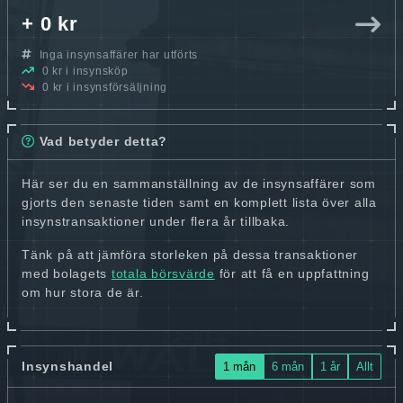
+ 0 kr
Inga insynsaffärer har utförts
0 kr i insynsköp
0 kr i insynsförsäljning
Vad betyder detta?
Här ser du en sammanställning av de insynsaffärer som
gjorts den senaste tiden samt en komplett lista över alla
insynstransaktioner under flera år tillbaka.
Tänk på att jämföra storleken på dessa transaktioner
med bolagets
totala börsvärde
för att få en uppfattning
om hur stora de är.
Insynshandel
1 mån
6 mån
1 år
Allt