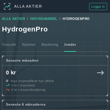
ALLA AKTIER
Logga in
ALLA AKTIER
INSYNSHANDEL
HYDROGENPRO
HydrogenPro
Översikt
Nyheter
Blankning
Insider
Senaste månaden
0 kr
Inga insynsaffärer har utförts
0 kr i insynsköp
0 kr i insynsförsäljning
Senaste 6 månaderna