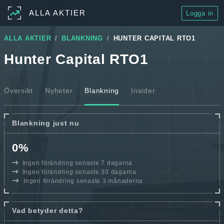
ALLA AKTIER
Logga in
ALLA AKTIER
BLANKNING
HUNTER CAPITAL RTO1
Hunter Capital RTO1
Översikt
Nyheter
Blankning
Insider
Blankning just nu
0%
Ingen förändring senaste 7 dagarna
Ingen förändring senaste 30 dagarna
Ingen förändring senaste 3 månaderna
Vad betyder detta?