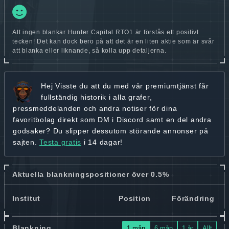
Att ingen blankar Hunter Capital RTO1 är förstås ett positivt
tecken! Det kan dock bero på att det är en liten aktie som är svår
att blanka eller liknande, så kolla upp detaljerna.
Hej
Visste du att du med vår premiumtjänst får
fullständig historik
i alla grafer,
pressmeddelanden och andra
notiser för dina
favoritbolag
direkt som DM i Discord samt en del andra
godsaker? Du slipper dessutom störande annonser på
sajten.
Testa gratis
i 14 dagar!
Aktuella blankningspositioner över 0.5%
Institut
Position
Förändring
Blankning
1 mån
6 mån
1 år
Allt