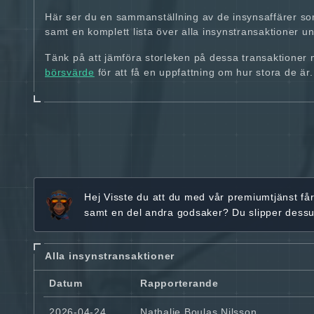
Här ser du en sammanställning av de insynsaffärer so
samt en komplett lista över alla insynstransaktioner und
Tänk på att jämföra storleken på dessa transaktioner
börsvärde
för att få en uppfattning om hur stora de är.
Hej
Visste du att du med vår premiumtjänst få
samt en del andra godsaker? Du slipper dess
Alla insynstransaktioner
Datum
Rapporterande
2026-04-24
Nathalie Boulas Nilsson