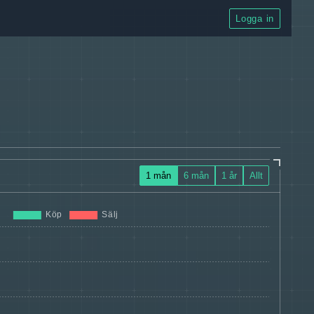
Logga in
1 mån
6 mån
1 år
Allt