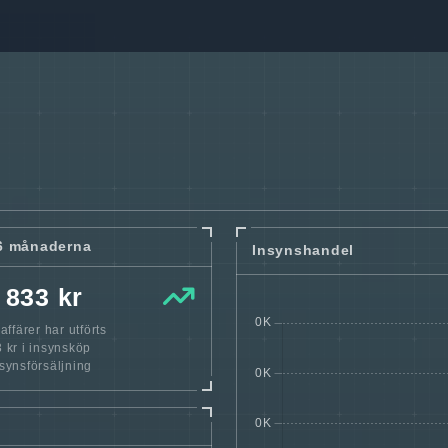
6 månaderna
Insynshandel
 833 kr
ffärer har utförts
 kr i insynsköp
nsynsförsäljning