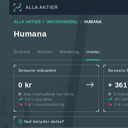
ALLA AKTIER
ALLA AKTIER
INSYNSHANDEL
HUMANA
Humana
Översikt
Nyheter
Blankning
Insider
Senaste månaden
Senaste 
0 kr
+ 361
Inga insynsaffärer har utförts
3 insynsa
0 kr i insynsköp
361 833
0 kr i insynsförsäljning
0 kr i i
Vad betyder detta?