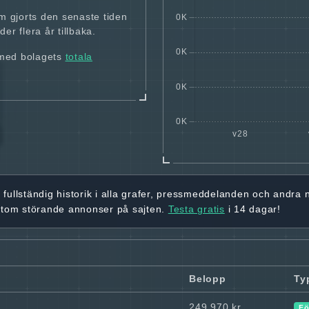
m gjorts den senaste tiden
er flera år tillbaka.
 med bolagets
totala
r
fullständig historik
i alla grafer, pressmeddelanden och andra
utom störande annonser på sajten.
Testa gratis
i 14 dagar!
Belopp
Ty
249 970 kr
Fö