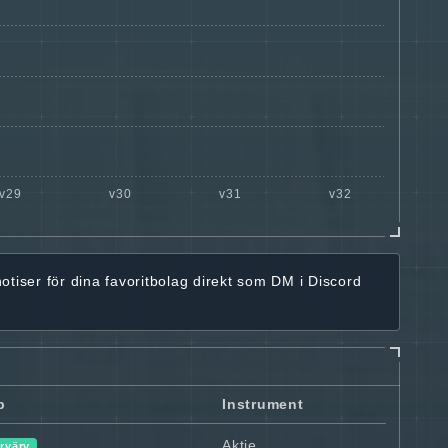
notiser för dina favoritbolag
direkt som DM i Discord
p
Instrument
Aktie
rvärv