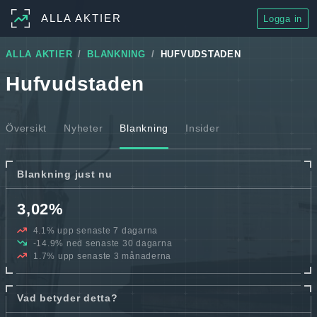
ALLA AKTIER
Logga in
ALLA AKTIER
BLANKNING
HUFVUDSTADEN
Hufvudstaden
Översikt
Nyheter
Blankning
Insider
Blankning just nu
3,02%
4.1% upp senaste 7 dagarna
-14.9% ned senaste 30 dagarna
1.7% upp senaste 3 månaderna
Vad betyder detta?