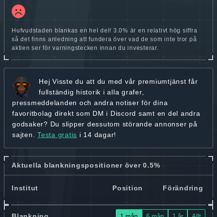
Hufvudstaden blankas en hel del! 3.0% är en relativt hög siffra
så det finns anledning att fundera över vad de som inte tror på
aktien ser för varningstecken innan du investerar.
Hej
Visste du att du med vår premiumtjänst får
fullständig historik
i alla grafer,
pressmeddelanden och andra
notiser för dina
favoritbolag
direkt som DM i Discord samt en del andra
godsaker? Du slipper dessutom störande annonser på
sajten.
Testa gratis
i 14 dagar!
Aktuella blankningspositioner över 0.5%
Institut
Position
Förändring
Blankning
1 mån
6 mån
1 år
Allt