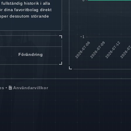
r
fullständig historik
i alla
ör dina favoritbolag
direkt
ipper dessutom störande
Förändring
es
•
Användarvillkor