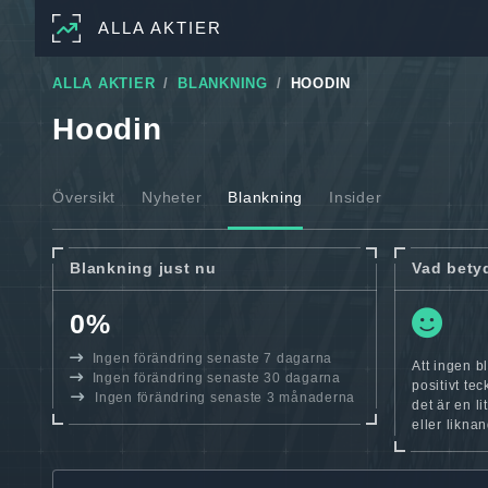
ALLA AKTIER
ALLA AKTIER
BLANKNING
HOODIN
Hoodin
Översikt
Nyheter
Blankning
Insider
Blankning just nu
Vad bety
0%
Ingen förändring senaste 7 dagarna
Att ingen b
Ingen förändring senaste 30 dagarna
positivt te
Ingen förändring senaste 3 månaderna
det är en l
eller likna