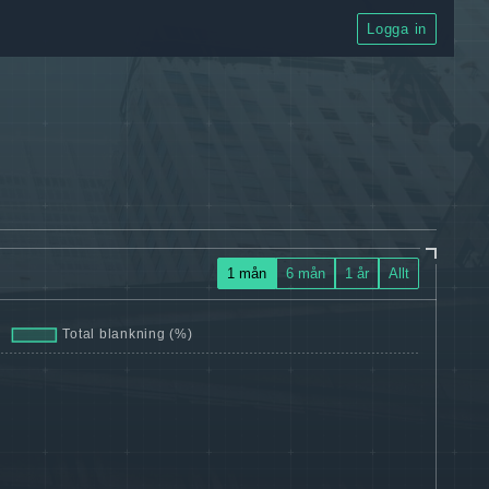
Logga in
1 mån
6 mån
1 år
Allt