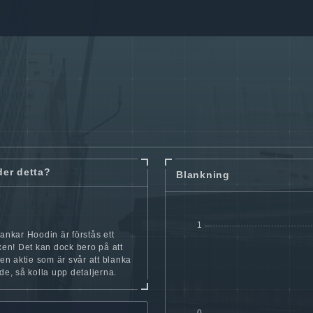
der detta?
Blankning
lankar Hoodin är förstås ett
cken! Det kan dock bero på att
iten aktie som är svår att blanka
nde, så kolla upp detaljerna.