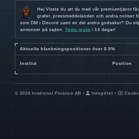
Hej
Visste du att du med vår premiumtjänst få
grafer, pressmeddelanden och andra
notiser f
som DM i Discord samt en del andra godsaker? Du sl
annonser på sajten.
Testa gratis
i 14 dagar!
Aktuella blankningspositioner över 0.5%
Institut
Position
© 2026 Irrational Finance AB •
Integritet
•
Cooki