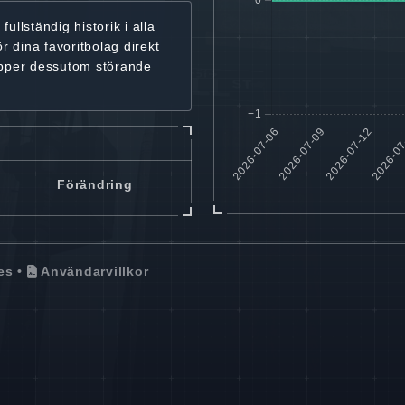
r
fullständig historik
i alla
ör dina favoritbolag
direkt
ipper dessutom störande
Förändring
es
•
Användarvillkor