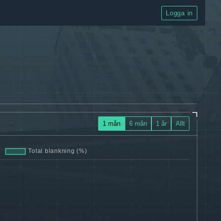
Logga in
1 mån
6 mån
1 år
Allt