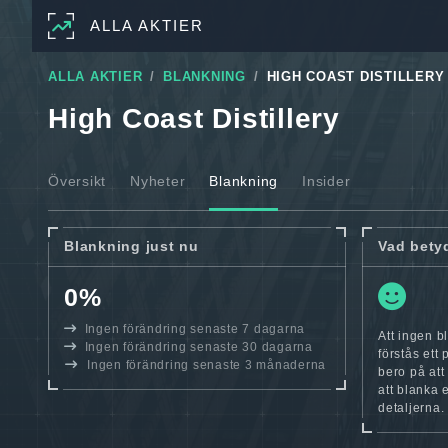
ALLA AKTIER
ALLA AKTIER
BLANKNING
HIGH COAST DISTILLERY
High Coast Distillery
Översikt
Nyheter
Blankning
Insider
Blankning just nu
Vad bety
0%
Ingen förändring senaste 7 dagarna
Att ingen b
Ingen förändring senaste 30 dagarna
förstås ett
Ingen förändring senaste 3 månaderna
bero på att
att blanka 
detaljerna.