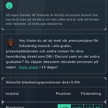
Att ingen blankar HF Reverse är förstås ett positivt tecken! Det
kan dock bero på att det är en liten aktie som är svår att blanka
eller liknande, så kolla upp detaljerna.
Hej
Visste du att du med vår premiumtjänst får
fullständig historik
i alla grafer,
pressmeddelanden och andra
notiser för dina
favoritbolag
direkt som DM i Discord samt en del andra
godsaker? Du slipper dessutom störande annonser på
sajten.
Testa gratis
i 14 dagar!
Aktuella blankningspositioner över 0.5%
Institut
Position
Förändring
Blankning
1 mån
6 mån
1 år
Allt