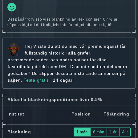
Det pågår förvisso viss blankning av Hexicon men 0.4% är
såpass lågt att det troligtvis inte är något att oroa sig för.
Hej
Visste du att du med vår premiumtjänst får
fullständig historik
i alla grafer,
pressmeddelanden och andra
notiser för dina
favoritbolag
direkt som DM i Discord samt en del andra
godsaker? Du slipper dessutom störande annonser på
sajten.
Testa gratis
i 14 dagar!
Aktuella blankningspositioner över 0.5%
Institut
Position
Förändring
Blankning
1 mån
6 mån
1 år
Allt