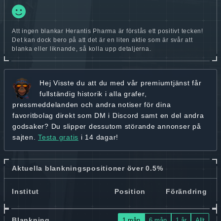
Att ingen blankar Herantis Pharma är förstås ett positivt tecken!
Det kan dock bero på att det är en liten aktie som är svår att
blanka eller liknande, så kolla upp detaljerna.
Hej
Visste du att du med vår premiumtjänst får
fullständig historik
i alla grafer,
pressmeddelanden och andra
notiser för dina
favoritbolag
direkt som DM i Discord samt en del andra
godsaker? Du slipper dessutom störande annonser på
sajten.
Testa gratis
i 14 dagar!
Aktuella blankningspositioner över 0.5%
Institut
Position
Förändring
Blankning
1 mån
6 mån
1 år
Allt