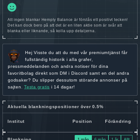
Att ingen blankar Hemply Balance är förstås ett positivt tecken!
Det kan dock bero på att det är en liten aktie som är svår att
blanka eller liknande, så kolla upp detaljerna.
Hej
Visste du att du med vår premiumtjänst får
fullständig historik
i alla grafer,
pressmeddelanden och andra
notiser för dina
favoritbolag
direkt som DM i Discord samt en del andra
godsaker? Du slipper dessutom störande annonser på
sajten.
Testa gratis
i 14 dagar!
Aktuella blankningspositioner över 0.5%
Institut
Position
Förändring
Blankning
1 mån
6 mån
1 år
Allt