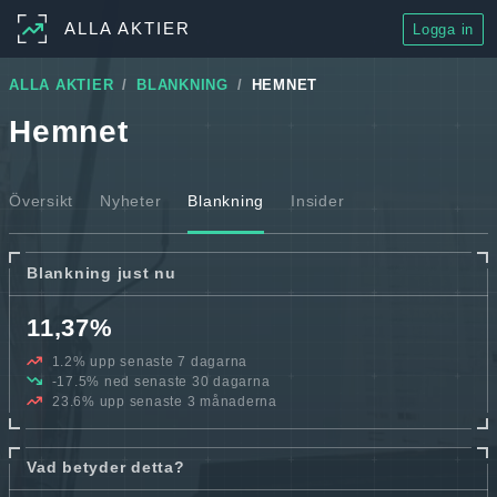
ALLA AKTIER
Logga in
ALLA AKTIER
BLANKNING
HEMNET
Hemnet
Översikt
Nyheter
Blankning
Insider
Blankning just nu
11,37%
1.2% upp senaste 7 dagarna
-17.5% ned senaste 30 dagarna
23.6% upp senaste 3 månaderna
Vad betyder detta?