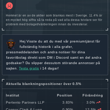
Hemnet är en av de aktier som blankas mest i Sverige. 11.4% är
en mycket hög siffra så ta reda på vad alla dessa tvivlare ser för
problem med bolaget/värderingen innan du investerar.
Hej
Visste du att du med vår premiumtjänst får
fullständig historik
i alla grafer,
pressmeddelanden och andra
notiser för dina
favoritbolag
direkt som DM i Discord samt en del andra
godsaker? Du slipper dessutom störande annonser på
sajten.
Testa gratis
i 14 dagar!
Aktuella blankningspositioner över 0.5%
Institut
Position
Förändring
Pertento Partners LLP
3.83%
3.0%
Connor Clark & Lunn
0.90%
12.5%