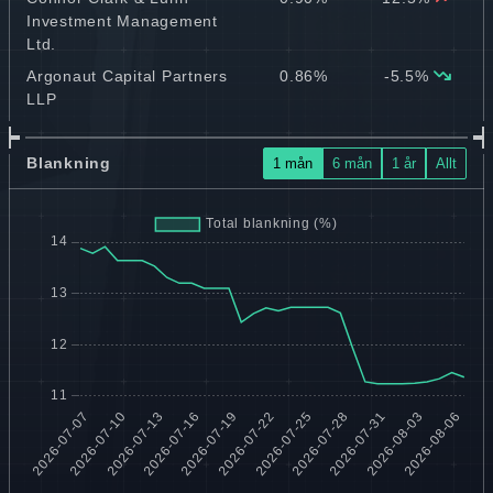
Investment Management
Ltd.
Argonaut Capital Partners
0.86%
-5.5%
LLP
Blankning
1 mån
6 mån
1 år
Allt