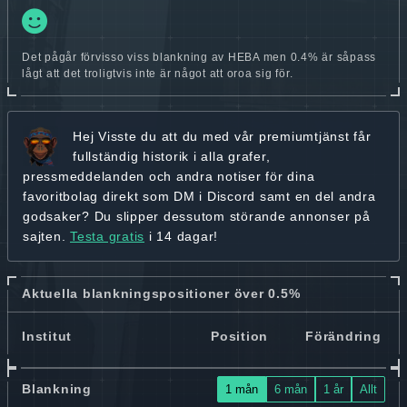
Det pågår förvisso viss blankning av HEBA men 0.4% är såpass
lågt att det troligtvis inte är något att oroa sig för.
Hej
Visste du att du med vår premiumtjänst får
fullständig historik
i alla grafer,
pressmeddelanden och andra
notiser för dina
favoritbolag
direkt som DM i Discord samt en del andra
godsaker? Du slipper dessutom störande annonser på
sajten.
Testa gratis
i 14 dagar!
Aktuella blankningspositioner över 0.5%
Institut
Position
Förändring
Blankning
1 mån
6 mån
1 år
Allt