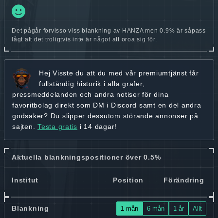
Det pågår förvisso viss blankning av HANZA men 0.9% är såpass
lågt att det troligtvis inte är något att oroa sig för.
Hej
Visste du att du med vår premiumtjänst får
fullständig historik
i alla grafer,
pressmeddelanden och andra
notiser för dina
favoritbolag
direkt som DM i Discord samt en del andra
godsaker? Du slipper dessutom störande annonser på
sajten.
Testa gratis
i 14 dagar!
Aktuella blankningspositioner över 0.5%
Institut
Position
Förändring
Blankning
1 mån
6 mån
1 år
Allt