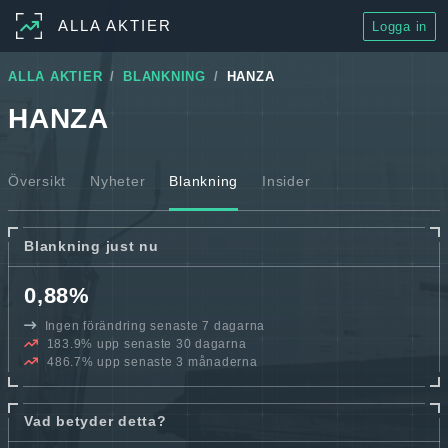
ALLA AKTIER
Logga in
ALLA AKTIER
BLANKNING
HANZA
HANZA
Översikt
Nyheter
Blankning
Insider
Blankning just nu
0,88%
Ingen förändring senaste 7 dagarna
183.9% upp senaste 30 dagarna
486.7% upp senaste 3 månaderna
Vad betyder detta?