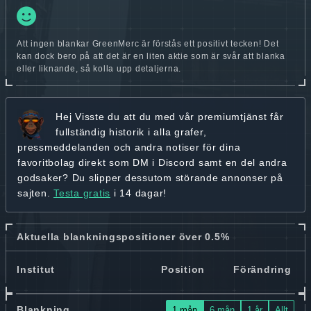
Att ingen blankar GreenMerc är förstås ett positivt tecken! Det
kan dock bero på att det är en liten aktie som är svår att blanka
eller liknande, så kolla upp detaljerna.
Hej
Visste du att du med vår premiumtjänst får
fullständig historik
i alla grafer,
pressmeddelanden och andra
notiser för dina
favoritbolag
direkt som DM i Discord samt en del andra
godsaker? Du slipper dessutom störande annonser på
sajten.
Testa gratis
i 14 dagar!
Aktuella blankningspositioner över 0.5%
Institut
Position
Förändring
Blankning
1 mån
6 mån
1 år
Allt