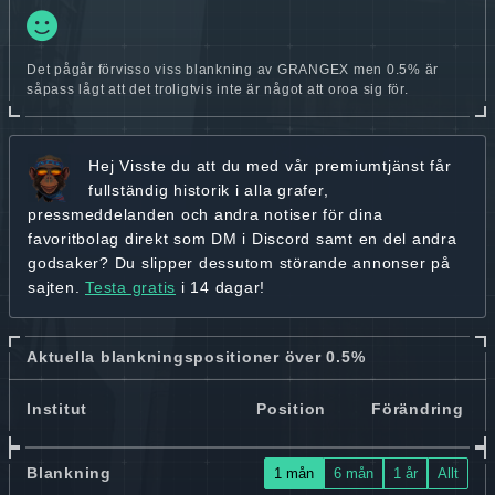
Det pågår förvisso viss blankning av GRANGEX men 0.5% är
såpass lågt att det troligtvis inte är något att oroa sig för.
Hej
Visste du att du med vår premiumtjänst får
fullständig historik
i alla grafer,
pressmeddelanden och andra
notiser för dina
favoritbolag
direkt som DM i Discord samt en del andra
godsaker? Du slipper dessutom störande annonser på
sajten.
Testa gratis
i 14 dagar!
Aktuella blankningspositioner över 0.5%
Institut
Position
Förändring
Blankning
1 mån
6 mån
1 år
Allt