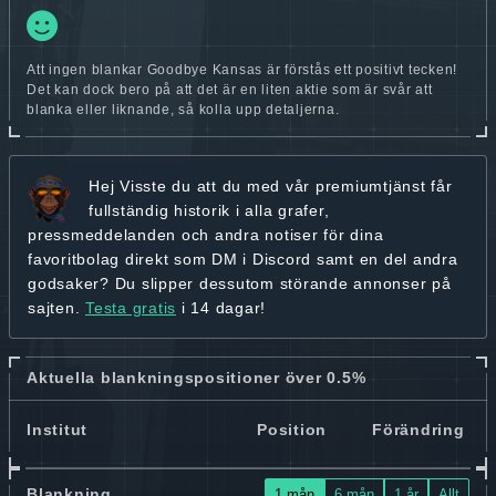
Att ingen blankar Goodbye Kansas är förstås ett positivt tecken!
Det kan dock bero på att det är en liten aktie som är svår att
blanka eller liknande, så kolla upp detaljerna.
Hej
Visste du att du med vår premiumtjänst får
fullständig historik
i alla grafer,
pressmeddelanden och andra
notiser för dina
favoritbolag
direkt som DM i Discord samt en del andra
godsaker? Du slipper dessutom störande annonser på
sajten.
Testa gratis
i 14 dagar!
Aktuella blankningspositioner över 0.5%
Institut
Position
Förändring
Blankning
1 mån
6 mån
1 år
Allt