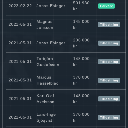
501 930
2022-02-22
Jonas Ehinger
Förvärv
kr
Magnus
148 000
2021-05-31
Tilldelning
Jonsson
kr
296 000
2021-05-31
Jonas Ehinger
Tilldelning
kr
Torbjörn
148 000
2021-05-31
Tilldelning
Gustafsson
kr
Marcus
370 000
2021-05-31
Tilldelning
Hasselblad
kr
Karl Olof
148 000
2021-05-31
Tilldelning
Axelsson
kr
Lars-Inge
370 000
2021-05-31
Tilldelning
Sjöqvist
kr