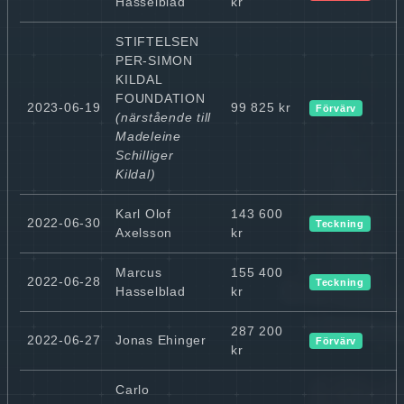
Hasselblad
kr
STIFTELSEN
PER-SIMON
KILDAL
FOUNDATION
2023-06-19
99 825 kr
Förvärv
(närstående till
Madeleine
Schilliger
Kildal)
Karl Olof
143 600
2022-06-30
Teckning
Axelsson
kr
Marcus
155 400
2022-06-28
Teckning
Hasselblad
kr
287 200
2022-06-27
Jonas Ehinger
Förvärv
kr
Carlo