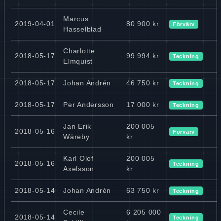
Marcus
2019-04-01
80 900 kr
Förvärv
Hasselblad
Charlotte
2018-05-17
99 994 kr
Teckning
Elmquist
2018-05-17
Johan Andrén
46 750 kr
Teckning
2018-05-17
Per Andersson
17 000 kr
Teckning
Jan Erik
200 005
2018-05-16
Förvärv
Wäreby
kr
Karl Olof
200 005
2018-05-16
Teckning
Axelsson
kr
2018-05-14
Johan Andrén
63 750 kr
Teckning
Cecile
6 205 000
2018-05-14
Teckning