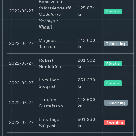
Bencivenni
(närstående till
125 874
2022-06-27
Förvärv
Madeleine
kr
Schilliger
Kildal)
Magnus
143 600
2022-06-27
Tilldelning
Jonsson
kr
Robert
201 502
2022-06-27
Förvärv
Nordström
kr
Lars-Inge
251 230
2022-06-27
Förvärv
Sjöqvist
kr
Torbjörn
143 600
2022-06-22
Tilldelning
Gustafsson
kr
Lars-Inge
501 930
2022-02-22
Avyttring
Sjöqvist
kr