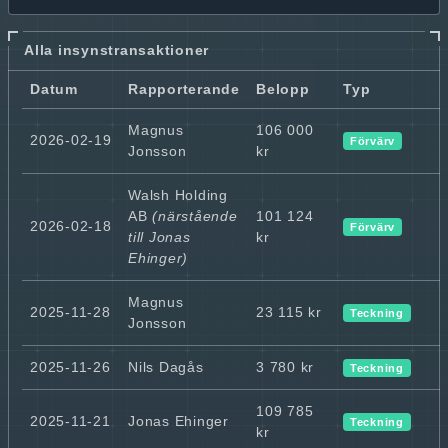
Alla insynstransaktioner
Datum
Rapporterande
Belopp
Typ
Magnus
106 000
2026-02-19
Förvärv
Jonsson
kr
Walsh Holding
AB
(närstående
101 124
2026-02-18
Förvärv
till Jonas
kr
Ehinger)
Magnus
2025-11-28
23 115 kr
Teckning
Jonsson
2025-11-26
Nils Dagås
3 780 kr
Teckning
109 785
2025-11-21
Jonas Ehinger
Teckning
kr