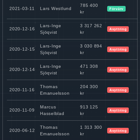
785 400
2021-03-11
Lars Westlund
Förvärv
kr
Lars-Inge
3 317 262
2020-12-16
Avyttring
Sjöqvist
kr
Lars-Inge
3 030 894
2020-12-15
Avyttring
Sjöqvist
kr
Lars-Inge
471 308
2020-12-14
Avyttring
Sjöqvist
kr
Thomas
204 300
2020-11-16
Avyttring
Emanuelsson
kr
Marcus
913 125
2020-11-09
Avyttring
Hasselblad
kr
Thomas
1 313 300
2020-06-12
Avyttring
Emanuelsson
kr