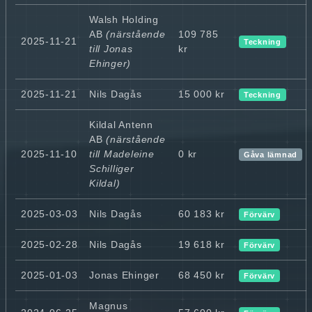
Walsh Holding
AB
(närstående
109 785
2025-11-21
Teckning
till Jonas
kr
Ehinger)
2025-11-21
Nils Dagås
15 000 kr
Teckning
Kildal Antenn
AB
(närstående
2025-11-10
till Madeleine
0 kr
Gåva lämnad
Schilliger
Kildal)
2025-03-03
Nils Dagås
60 183 kr
Förvärv
2025-02-28
Nils Dagås
19 618 kr
Förvärv
2025-01-03
Jonas Ehinger
68 450 kr
Förvärv
Magnus