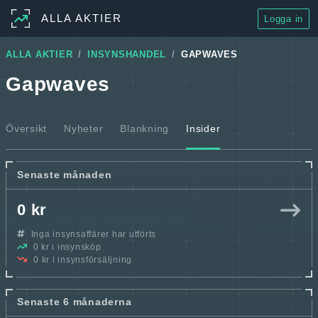
ALLA AKTIER
Logga in
ALLA AKTIER
INSYNSHANDEL
GAPWAVES
Gapwaves
Översikt
Nyheter
Blankning
Insider
Senaste månaden
0 kr
Inga insynsaffärer har utförts
0 kr i insynsköp
0 kr i insynsförsäljning
Senaste 6 månaderna