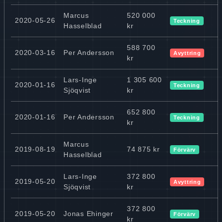
Marcus
520 000
2020-05-26
Teckning
Hasselblad
kr
588 700
2020-03-16
Per Andersson
Avyttring
kr
Lars-Inge
1 305 600
2020-01-16
Teckning
Sjöqvist
kr
652 800
2020-01-16
Per Andersson
Teckning
kr
Marcus
2019-08-19
74 875 kr
Förvärv
Hasselblad
Lars-Inge
372 800
2019-05-20
Avyttring
Sjöqvist
kr
372 800
2019-05-20
Jonas Ehinger
Förvärv
kr