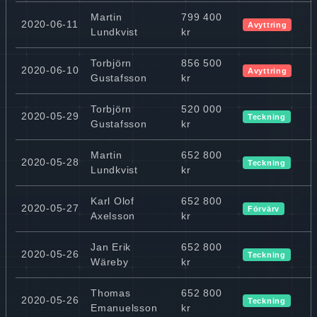
Martin
799 400
2020-06-11
Avyttring
Lundkvist
kr
Torbjörn
856 500
2020-06-10
Avyttring
Gustafsson
kr
Torbjörn
520 000
2020-05-29
Teckning
Gustafsson
kr
Martin
652 800
2020-05-28
Teckning
Lundkvist
kr
Karl Olof
652 800
2020-05-27
Förvärv
Axelsson
kr
Jan Erik
652 800
2020-05-26
Teckning
Wäreby
kr
Thomas
652 800
2020-05-26
Teckning
Emanuelsson
kr