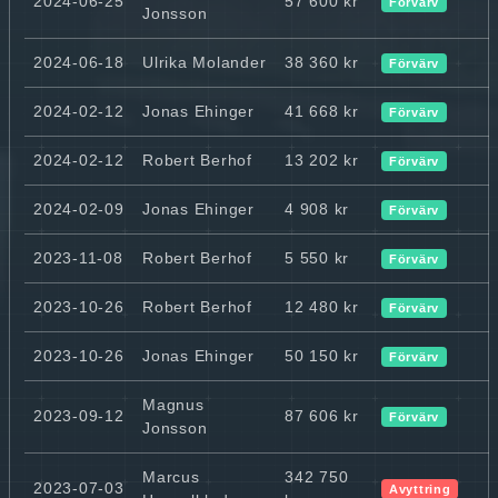
2024-06-25
57 600 kr
Förvärv
Jonsson
2024-06-18
Ulrika Molander
38 360 kr
Förvärv
2024-02-12
Jonas Ehinger
41 668 kr
Förvärv
2024-02-12
Robert Berhof
13 202 kr
Förvärv
2024-02-09
Jonas Ehinger
4 908 kr
Förvärv
2023-11-08
Robert Berhof
5 550 kr
Förvärv
2023-10-26
Robert Berhof
12 480 kr
Förvärv
2023-10-26
Jonas Ehinger
50 150 kr
Förvärv
Magnus
2023-09-12
87 606 kr
Förvärv
Jonsson
Marcus
342 750
2023-07-03
Avyttring