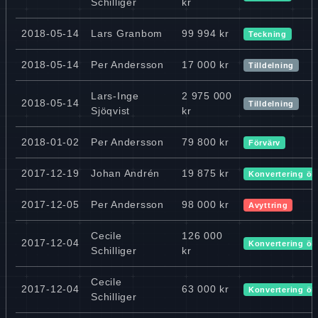
Schilliger
kr
2018-05-14
Lars Granbom
99 994 kr
Teckning
2018-05-14
Per Andersson
17 000 kr
Tilldelning
Lars-Inge
2 975 000
2018-05-14
Tilldelning
Sjöqvist
kr
2018-01-02
Per Andersson
79 800 kr
Förvärv
2017-12-19
Johan Andrén
19 875 kr
Konvertering ök
2017-12-05
Per Andersson
98 000 kr
Avyttring
Cecile
126 000
2017-12-04
Konvertering ök
Schilliger
kr
Cecile
2017-12-04
63 000 kr
Konvertering ök
Schilliger