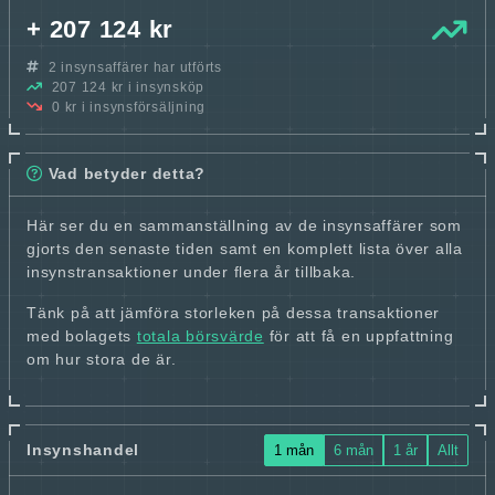
+ 207 124 kr
2 insynsaffärer har utförts
207 124 kr i insynsköp
0 kr i insynsförsäljning
Vad betyder detta?
Här ser du en sammanställning av de insynsaffärer som
gjorts den senaste tiden samt en komplett lista över alla
insynstransaktioner under flera år tillbaka.
Tänk på att jämföra storleken på dessa transaktioner
med bolagets
totala börsvärde
för att få en uppfattning
om hur stora de är.
Insynshandel
1 mån
6 mån
1 år
Allt