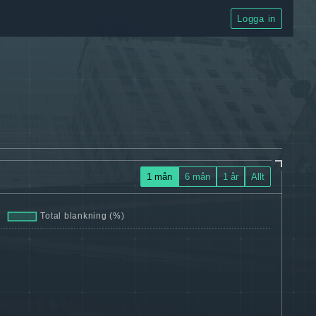
Logga in
1 mån
6 mån
1 år
Allt