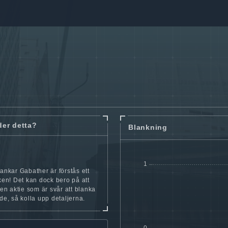
der detta?
Blankning
lankar Gabather är förstås ett
cken! Det kan dock bero på att
iten aktie som är svår att blanka
nde, så kolla upp detaljerna.