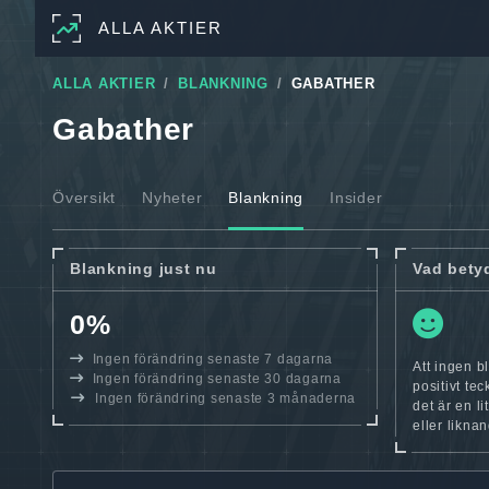
ALLA AKTIER
ALLA AKTIER
BLANKNING
GABATHER
Gabather
Översikt
Nyheter
Blankning
Insider
Blankning just nu
Vad bety
0%
Ingen förändring senaste 7 dagarna
Att ingen b
Ingen förändring senaste 30 dagarna
positivt te
Ingen förändring senaste 3 månaderna
det är en l
eller likna