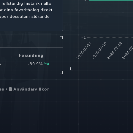
r
fullständig historik
i alla
ör dina favoritbolag
direkt
ipper dessutom störande
Förändring
%
-89.9%
es
•
Användarvillkor