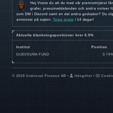
Hej
Visste du att du med vår premiumtjänst få
grafer, pressmeddelanden och andra
notiser f
som DM i Discord samt en del andra godsaker? Du sl
annonser på sajten.
Testa gratis
i 14 dagar!
Aktuella blankningspositioner över 0.5%
Institut
Position
GUEVOURA FUND
0.74
© 2026 Irrational Finance AB •
Integritet
•
Cooki