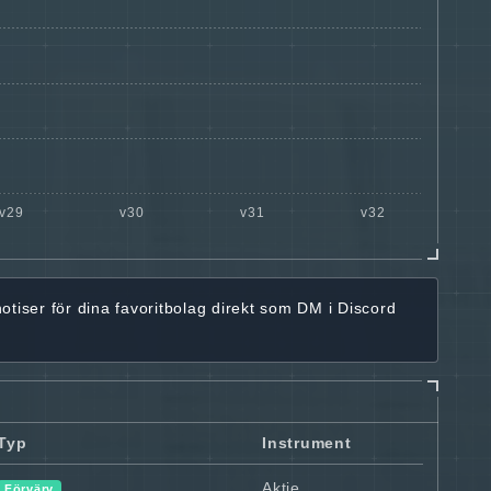
notiser för dina favoritbolag
direkt som DM i Discord
Typ
Instrument
Aktie
Förvärv