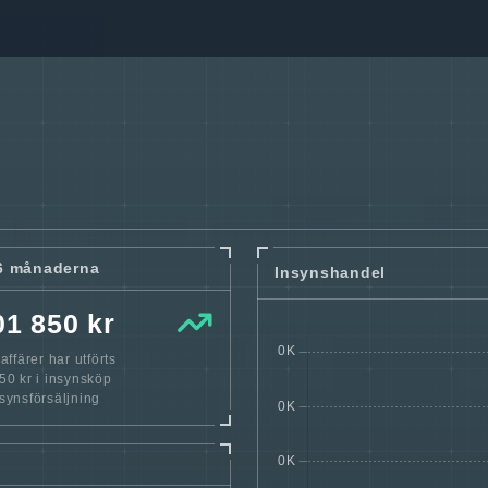
6 månaderna
Insynshandel
01 850 kr
ffärer har utförts
0 kr i insynsköp
nsynsförsäljning