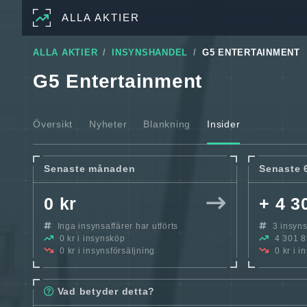
ALLA AKTIER
ALLA AKTIER
INSYNSHANDEL
G5 ENTERTAINMENT
G5 Entertainment
Översikt
Nyheter
Blankning
Insider
Senaste månaden
Senaste 
0 kr
+ 4 3
Inga insynsaffärer har utförts
3 insynsa
0 kr i insynsköp
4 301 85
0 kr i insynsförsäljning
0 kr i i
Vad betyder detta?