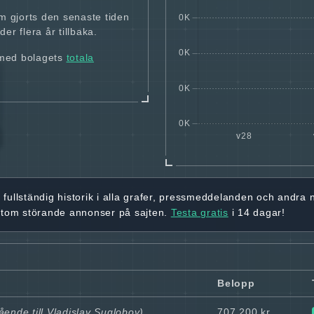
m gjorts den senaste tiden
er flera år tillbaka.
 med bolagets
totala
r
fullständig historik
i alla grafer, pressmeddelanden och andra
utom störande annonser på sajten.
Testa gratis
i 14 dagar!
Belopp
ående till Vladislav Suglobov)
707 200 kr