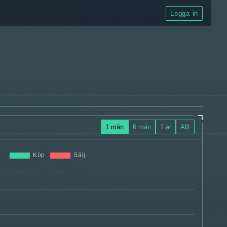
Logga in
1 mån
6 mån
1 år
Allt