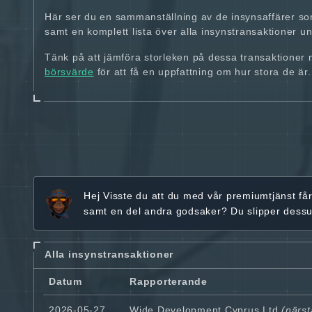
Här ser du en sammanställning av de insynsaffärer so
samt en komplett lista över alla insynstransaktioner und
Tänk på att jämföra storleken på dessa transaktioner
börsvärde
för att få en uppfattning om hur stora de är.
Hej
Visste du att du med vår premiumtjänst få
samt en del andra godsaker? Du slipper dess
Alla insynstransaktioner
Datum
Rapporterande
2026-05-27
Wide Development Cyprus Ltd
(närst