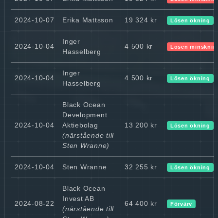
2024-10-07
Erika Mattsson
19 324 kr
Lösen ökning
Inger
2024-10-04
4 500 kr
Lösen minsknin
Hasselberg
Inger
2024-10-04
4 500 kr
Lösen ökning
Hasselberg
Black Ocean
Development
2024-10-04
Aktiebolag
13 200 kr
Lösen ökning
(närstående till
Sten Wranne)
2024-10-04
Sten Wranne
32 255 kr
Lösen ökning
Black Ocean
Invest AB
2024-08-22
64 400 kr
Förvärv
(närstående till