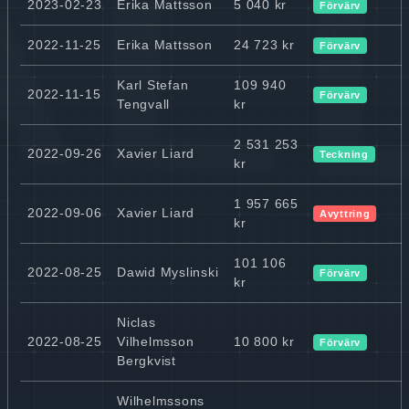
2023-02-23
Erika Mattsson
5 040 kr
Förvärv
2022-11-25
Erika Mattsson
24 723 kr
Förvärv
Karl Stefan
109 940
2022-11-15
Förvärv
Tengvall
kr
2 531 253
2022-09-26
Xavier Liard
Teckning
kr
1 957 665
2022-09-06
Xavier Liard
Avyttring
kr
101 106
2022-08-25
Dawid Myslinski
Förvärv
kr
Niclas
2022-08-25
Vilhelmsson
10 800 kr
Förvärv
Bergkvist
Wilhelmssons