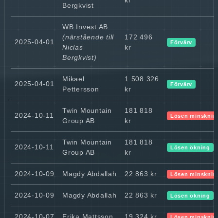
Bergkvist
WB Invest AB
(närstående till
172 496
2025-04-01
Förvärv
Niclas
kr
Bergkvist)
Mikael
1 508 326
2025-04-01
Förvärv
Pettersson
kr
Twin Mountain
181 818
2024-10-11
Lösen minsknin
Group AB
kr
Twin Mountain
181 818
2024-10-11
Lösen ökning
Group AB
kr
2024-10-09
Magdy Abdallah
22 863 kr
Lösen minsknin
2024-10-09
Magdy Abdallah
22 863 kr
Lösen ökning
2024-10-07
Erika Mattsson
19 324 kr
Lösen minsknin