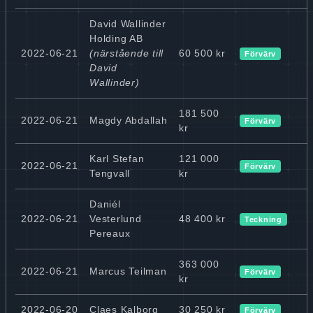
David Wallinder
Holding AB
2022-06-21
(närstående till
60 500 kr
Förvärv
David
Wallinder)
181 500
2022-06-21
Magdy Abdallah
Förvärv
kr
Karl Stefan
121 000
2022-06-21
Förvärv
Tengvall
kr
Daniél
2022-06-21
Vesterlund
48 400 kr
Teckning
Pereaux
363 000
2022-06-21
Marcus Teilman
Förvärv
kr
2022-06-20
Claes Kalborg
30 250 kr
Förvärv