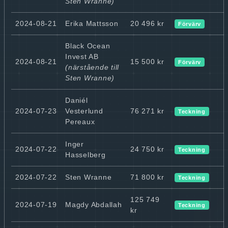
Sten Wranne)
2024-08-21
Erika Mattsson
20 496 kr
Förvärv
Black Ocean
Invest AB
2024-08-21
15 500 kr
Förvärv
(närstående till
Sten Wranne)
Daniél
2024-07-23
Vesterlund
76 271 kr
Teckning
Pereaux
Inger
2024-07-22
24 750 kr
Teckning
Hasselberg
2024-07-22
Sten Wranne
71 800 kr
Teckning
125 749
2024-07-19
Magdy Abdallah
Teckning
kr