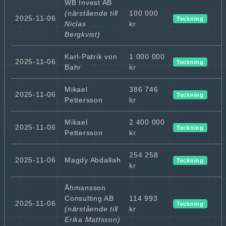
WB Invest AB
(närstående till
100 000
2025-11-06
Teckning
Niclas
kr
Bergkvist)
Karl-Patrik von
1 000 000
2025-11-06
Teckning
Bahr
kr
Mikael
386 746
2025-11-06
Teckning
Pettersson
kr
Mikael
2 400 000
2025-11-06
Teckning
Pettersson
kr
254 258
2025-11-06
Magdy Abdallah
Teckning
kr
Åhmansson
Consulting AB
114 993
2025-11-06
Teckning
(närstående till
kr
Erika Mattsson)