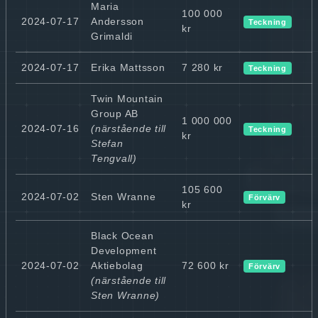
Maria
100 000
2024-07-17
Andersson
Teckning
kr
Grimaldi
2024-07-17
Erika Mattsson
7 280 kr
Teckning
Twin Mountain
Group AB
1 000 000
2024-07-16
(närstående till
Teckning
kr
Stefan
Tengvall)
105 600
2024-07-02
Sten Wranne
Förvärv
kr
Black Ocean
Development
2024-07-02
Aktiebolag
72 600 kr
Förvärv
(närstående till
Sten Wranne)