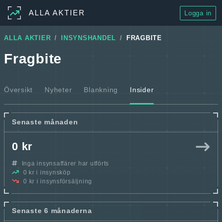
ALLA AKTIER
Logga in
ALLA AKTIER
INSYNSHANDEL
FRAGBITE
Fragbite
Översikt
Nyheter
Blankning
Insider
Senaste månaden
0 kr
Inga insynsaffärer har utförts
0 kr i insynsköp
0 kr i insynsförsäljning
Senaste 6 månaderna