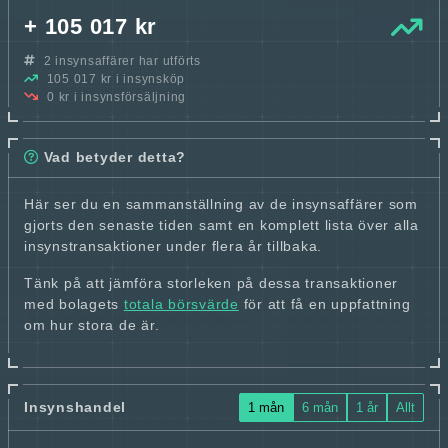
+ 105 017 kr
2 insynsaffärer har utförts
105 017 kr i insynsköp
0 kr i insynsförsäljning
Vad betyder detta?
Här ser du en sammanställning av de insynsaffärer som
gjorts den senaste tiden samt en komplett lista över alla
insynstransaktioner under flera år tillbaka.
Tänk på att jämföra storleken på dessa transaktioner
med bolagets
totala börsvärde
för att få en uppfattning
om hur stora de är.
Insynshandel
1 mån
6 mån
1 år
Allt