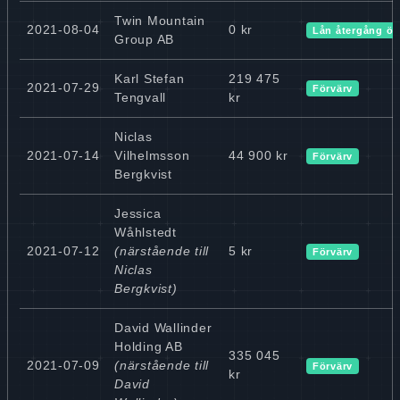
Twin Mountain
2021-08-04
0 kr
Lån återgång ök
Group AB
Karl Stefan
219 475
2021-07-29
Förvärv
Tengvall
kr
Niclas
2021-07-14
Vilhelmsson
44 900 kr
Förvärv
Bergkvist
Jessica
Wåhlstedt
2021-07-12
(närstående till
5 kr
Förvärv
Niclas
Bergkvist)
David Wallinder
Holding AB
335 045
2021-07-09
(närstående till
Förvärv
kr
David