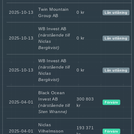
Twin Mountain
2025-10-13
0 kr
Lån utlåning
Group AB
WB Invest AB
(närstående till
2025-10-13
0 kr
Lån utlåning
Niclas
Bergkvist)
WB Invest AB
(närstående till
2025-10-13
0 kr
Lån utlåning
Niclas
Bergkvist)
Black Ocean
Invest AB
300 803
2025-04-01
Förvärv
(närstående till
kr
Sten Wranne)
Niclas
193 371
2025-04-01
Vilhelmsson
Förvärv
kr