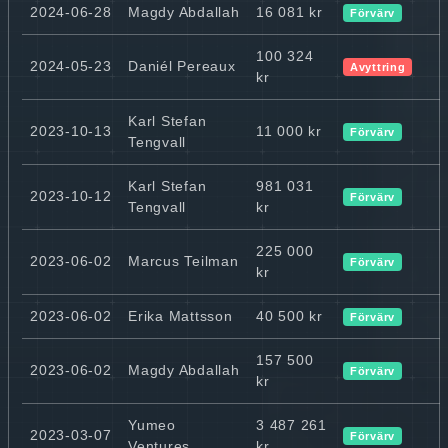
2024-06-28
Magdy Abdallah
16 081 kr
Förvärv
100 324
2024-05-23
Daniél Pereaux
Avyttring
kr
Karl Stefan
2023-10-13
11 000 kr
Förvärv
Tengvall
Karl Stefan
981 031
2023-10-12
Förvärv
Tengvall
kr
225 000
2023-06-02
Marcus Teilman
Förvärv
kr
2023-06-02
Erika Mattsson
40 500 kr
Förvärv
157 500
2023-06-02
Magdy Abdallah
Förvärv
kr
Yumeo
3 487 261
2023-03-07
Förvärv
Ventures
kr