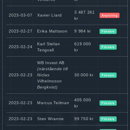
3 487 261
2023-03-07
Xavier Liard
Avyttring
kr
2023-02-27
Erika Mattsson
9 984 kr
Förvärv
Karl Stefan
619 000
2023-02-24
Förvärv
Tengvall
kr
WB Invest AB
(närstående till
2023-02-23
Niclas
30 000 kr
Förvärv
Vilhelmsson
Bergkvist)
405 000
2023-02-23
Marcus Teilman
Förvärv
kr
2023-02-23
Sten Wranne
99 750 kr
Förvärv