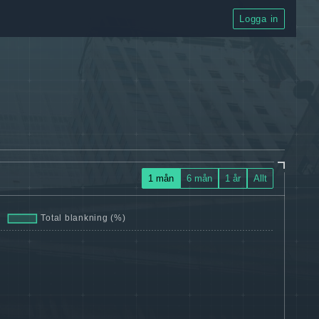
Logga in
1 mån
6 mån
1 år
Allt