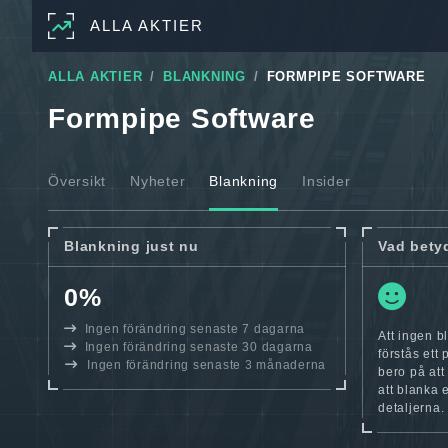
ALLA AKTIER
ALLA AKTIER
BLANKNING
FORMPIPE SOFTWARE
Formpipe Software
Översikt
Nyheter
Blankning
Insider
Blankning just nu
Vad bety
0%
Ingen förändring senaste 7 dagarna
Att ingen b
Ingen förändring senaste 30 dagarna
förstås ett
Ingen förändring senaste 3 månaderna
bero på att
att blanka 
detaljerna.