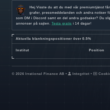
Hej
Visste du att du med vår premiumtjänst få
grafer, pressmeddelanden och andra
notiser f
som DM i Discord samt en del andra godsaker? Du sl
annonser på sajten.
Testa gratis
i 14 dagar!
Aktuella blankningspositioner över 0.5%
Institut
Position
© 2026 Irrational Finance AB •
Integritet
•
Cooki