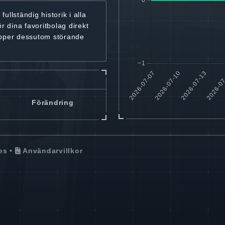
r
fullständig historik
i alla
ör dina favoritbolag
direkt
ipper dessutom störande
Förändring
es
•
Användarvillkor