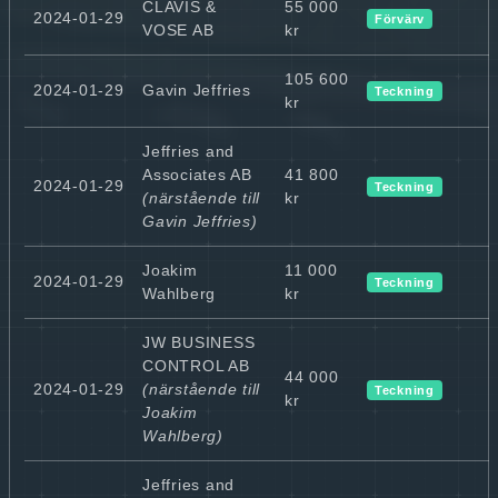
CLAVIS &
55 000
2024-01-29
Förvärv
VOSE AB
kr
105 600
2024-01-29
Gavin Jeffries
Teckning
kr
Jeffries and
Associates AB
41 800
2024-01-29
Teckning
(närstående till
kr
Gavin Jeffries)
Joakim
11 000
2024-01-29
Teckning
Wahlberg
kr
JW BUSINESS
CONTROL AB
44 000
2024-01-29
(närstående till
Teckning
kr
Joakim
Wahlberg)
Jeffries and