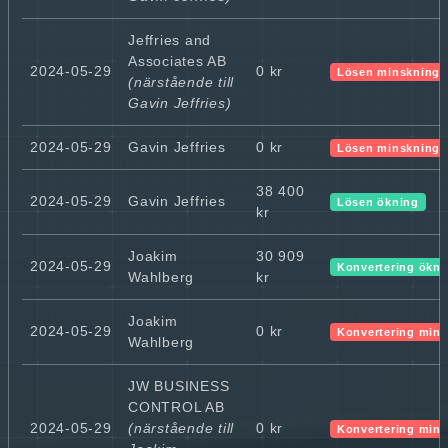
Jeffries and
Associates AB
2024-05-29
0 kr
Lösen minskning
(närstående till
Gavin Jeffries)
2024-05-29
Gavin Jeffries
0 kr
Lösen minskning
38 400
2024-05-29
Gavin Jeffries
Lösen ökning
kr
Joakim
30 909
2024-05-29
Konvertering ökni
Wahlberg
kr
Joakim
2024-05-29
0 kr
Konvertering min
Wahlberg
JW BUSINESS
CONTROL AB
2024-05-29
(närstående till
0 kr
Konvertering min