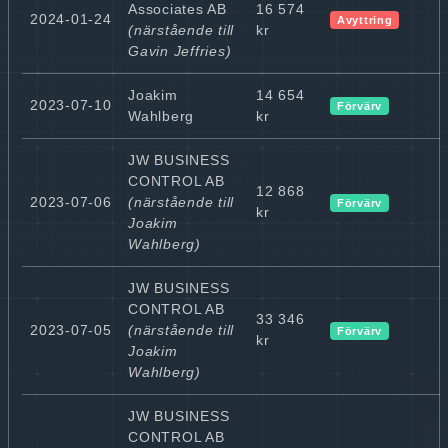
Associates AB
16 574
2024-01-24
Avyttring
(närstående till
kr
Gavin Jeffries)
Joakim
14 654
2023-07-10
Förvärv
Wahlberg
kr
JW BUSINESS
CONTROL AB
12 868
2023-07-06
(närstående till
Förvärv
kr
Joakim
Wahlberg)
JW BUSINESS
CONTROL AB
33 346
2023-07-05
(närstående till
Förvärv
kr
Joakim
Wahlberg)
JW BUSINESS
CONTROL AB