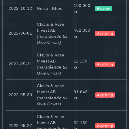
100 000
2022-10-12
Nelson Khoo
Förvärv
kr
Clavis & Vose
Invest AB
402 350
2022-06-01
Avyttring
(närstående till
kr
Owe Orwar)
Clavis & Vose
Invest AB
11 190
2022-05-31
Avyttring
(närstående till
kr
Owe Orwar)
Clavis & Vose
Invest AB
91 646
2022-05-30
Avyttring
(närstående till
kr
Owe Orwar)
Clavis & Vose
Invest AB
39 169
2022-05-27
Avyttring
(närstående till
kr