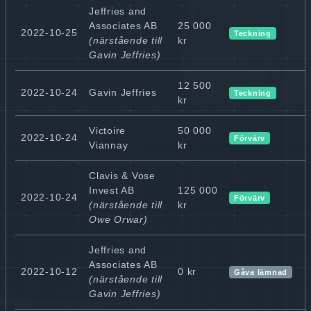
Jeffries and
Associates AB
25 000
2022-10-25
Teckning
(närstående till
kr
Gavin Jeffries)
12 500
2022-10-24
Gavin Jeffries
Teckning
kr
Victoire
50 000
2022-10-24
Förvärv
Viannay
kr
Clavis & Vose
Invest AB
125 000
2022-10-24
Förvärv
(närstående till
kr
Owe Orwar)
Jeffries and
Associates AB
2022-10-12
0 kr
Gåva lämnad
(närstående till
Gavin Jeffries)