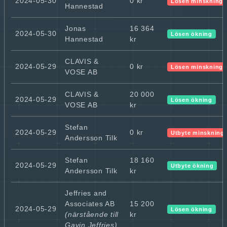
2024-05-30
0 kr
Lösen minskning
Hannestad
Jonas
16 364
2024-05-30
Lösen ökning
Hannestad
kr
CLAVIS &
2024-05-29
0 kr
Lösen minskning
VOSE AB
CLAVIS &
20 000
2024-05-29
Lösen ökning
VOSE AB
kr
Stefan
2024-05-29
0 kr
Utbyte minskning
Andersson Tilk
Stefan
18 160
2024-05-29
Utbyte ökning
Andersson Tilk
kr
Jeffries and
Associates AB
15 200
2024-05-29
Lösen ökning
(närstående till
kr
Gavin Jeffries)