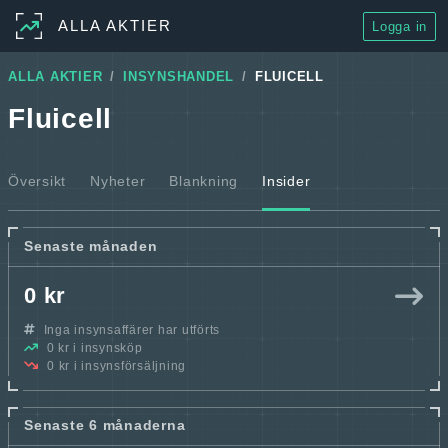
ALLA AKTIER
Logga in
ALLA AKTIER
INSYNSHANDEL
FLUICELL
Fluicell
Översikt
Nyheter
Blankning
Insider
Senaste månaden
0 kr
Inga insynsaffärer har utförts
0 kr i insynsköp
0 kr i insynsförsäljning
Senaste 6 månaderna