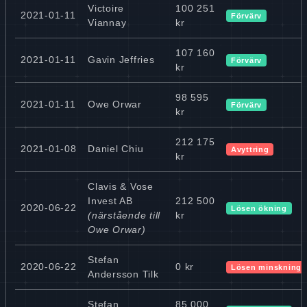
Victoire
100 251
2021-01-11
Förvärv
Viannay
kr
107 160
2021-01-11
Gavin Jeffries
Förvärv
kr
98 595
2021-01-11
Owe Orwar
Förvärv
kr
212 175
2021-01-08
Daniel Chiu
Avyttring
kr
Clavis & Vose
Invest AB
212 500
2020-06-22
Lösen ökning
(närstående till
kr
Owe Orwar)
Stefan
2020-06-22
0 kr
Lösen minskning
Andersson Tilk
Stefan
85 000