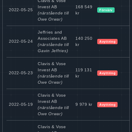
Clavis & Vose
Invest AB
168 549
2022-05-25
Förvärv
(närstående till
kr
Owe Orwar)
Jeffries and
Associates AB
140 250
2022-05-24
Avyttring
(närstående till
kr
Gavin Jeffries)
Clavis & Vose
Invest AB
119 131
2022-05-23
Avyttring
(närstående till
kr
Owe Orwar)
Clavis & Vose
Invest AB
2022-05-19
9 979 kr
Avyttring
(närstående till
Owe Orwar)
Clavis & Vose