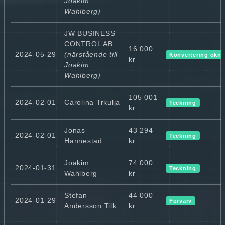
Joakim
Wahlberg)
JW BUSINESS
CONTROL AB
16 000
2024-05-29
(närstående till
Konvertering ökni
kr
Joakim
Wahlberg)
105 001
2024-02-01
Carolina Trkulja
Teckning
kr
Jonas
43 294
2024-02-01
Teckning
Hannestad
kr
Joakim
74 000
2024-01-31
Teckning
Wahlberg
kr
Stefan
44 000
2024-01-29
Förvärv
Andersson Tilk
kr