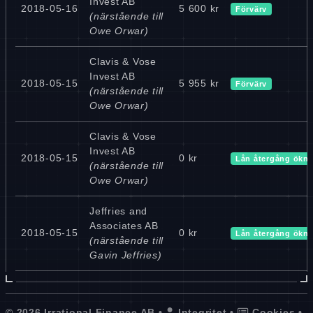
Invest AB
2018-05-16
5 600 kr
Förvärv
(närstående till
Owe Orwar)
Clavis & Vose
Invest AB
2018-05-15
5 955 kr
Förvärv
(närstående till
Owe Orwar)
Clavis & Vose
Invest AB
2018-05-15
0 kr
Lån återgång ökni
(närstående till
Owe Orwar)
Jeffries and
Associates AB
2018-05-15
0 kr
Lån återgång ökni
(närstående till
Gavin Jeffries)
© 2026 Irrational Finance AB •
Integritet
•
Cookies
•