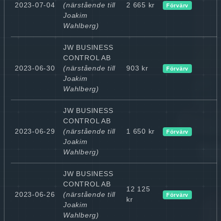
2023-07-04
(närstående till
2 665 kr
Förvärv
Joakim
Wahlberg)
JW BUSINESS
CONTROL AB
2023-06-30
(närstående till
903 kr
Förvärv
Joakim
Wahlberg)
JW BUSINESS
CONTROL AB
2023-06-29
(närstående till
1 650 kr
Förvärv
Joakim
Wahlberg)
JW BUSINESS
CONTROL AB
12 125
2023-06-26
(närstående till
Förvärv
kr
Joakim
Wahlberg)