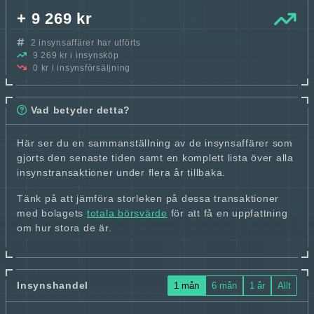
+ 9 269 kr
2 insynsaffärer har utförts
9 269 kr i insynsköp
0 kr i insynsförsäljning
Vad betyder detta?
Här ser du en sammanställning av de insynsaffärer som
gjorts den senaste tiden samt en komplett lista över alla
insynstransaktioner under flera år tillbaka.
Tänk på att jämföra storleken på dessa transaktioner
med bolagets
totala börsvärde
för att få en uppfattning
om hur stora de är.
Insynshandel
1 mån
6 mån
1 år
Allt