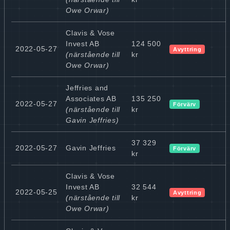
Owe Orwar)
Clavis & Vose
Invest AB
124 500
2022-05-27
Avyttring
(närstående till
kr
Owe Orwar)
Jeffries and
Associates AB
135 250
2022-05-27
Förvärv
(närstående till
kr
Gavin Jeffries)
37 329
2022-05-27
Gavin Jeffries
Förvärv
kr
Clavis & Vose
Invest AB
32 544
2022-05-25
Avyttring
(närstående till
kr
Owe Orwar)