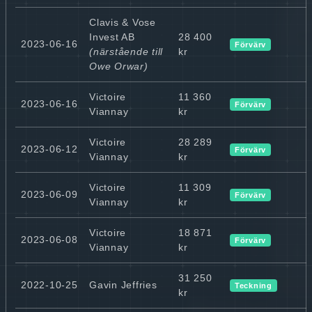
Clavis & Vose
Invest AB
28 400
2023-06-16
Förvärv
(närstående till
kr
Owe Orwar)
Victoire
11 360
2023-06-16
Förvärv
Viannay
kr
Victoire
28 289
2023-06-12
Förvärv
Viannay
kr
Victoire
11 309
2023-06-09
Förvärv
Viannay
kr
Victoire
18 871
2023-06-08
Förvärv
Viannay
kr
31 250
2022-10-25
Gavin Jeffries
Teckning
kr