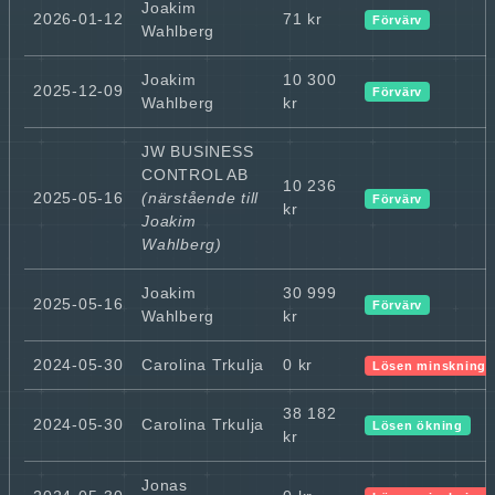
Joakim
2026-01-12
71 kr
Förvärv
Wahlberg
Joakim
10 300
2025-12-09
Förvärv
Wahlberg
kr
JW BUSINESS
CONTROL AB
10 236
2025-05-16
(närstående till
Förvärv
kr
Joakim
Wahlberg)
Joakim
30 999
2025-05-16
Förvärv
Wahlberg
kr
2024-05-30
Carolina Trkulja
0 kr
Lösen minskning
38 182
2024-05-30
Carolina Trkulja
Lösen ökning
kr
Jonas