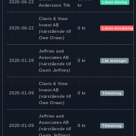
2020-06-22
Lösen ökning
Andersson Tilk
kr
Clavis & Vose
Invest AB
2020-06-22
0 kr
Lösen minskning
(närstående till
Owe Orwar)
Jeffries and
Associates AB
2020-01-28
0 kr
Lån mottaget
(närstående till
Gavin Jeffries)
Clavis & Vose
Invest AB
2020-01-09
0 kr
Tilldelning
(närstående till
Owe Orwar)
Jeffries and
Associates AB
2020-01-09
0 kr
Tilldelning
(närstående till
Gavin Jeffries)