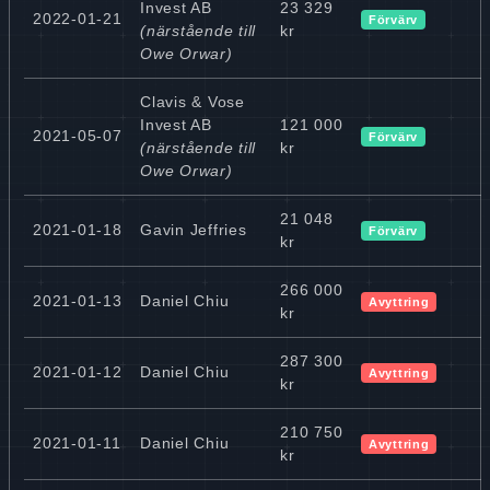
Invest AB
23 329
2022-01-21
Förvärv
(närstående till
kr
Owe Orwar)
Clavis & Vose
Invest AB
121 000
2021-05-07
Förvärv
(närstående till
kr
Owe Orwar)
21 048
2021-01-18
Gavin Jeffries
Förvärv
kr
266 000
2021-01-13
Daniel Chiu
Avyttring
kr
287 300
2021-01-12
Daniel Chiu
Avyttring
kr
210 750
2021-01-11
Daniel Chiu
Avyttring
kr