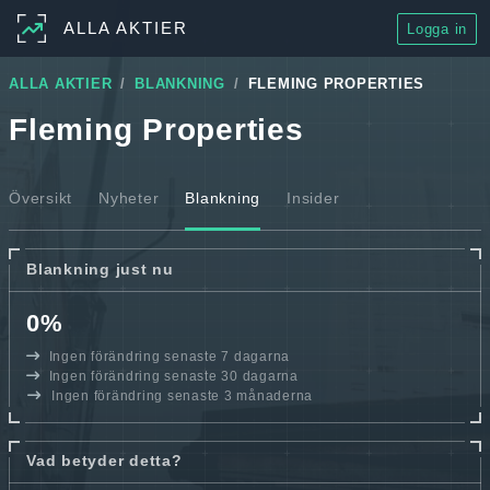
ALLA AKTIER
Logga in
ALLA AKTIER
BLANKNING
FLEMING PROPERTIES
Fleming Properties
Översikt
Nyheter
Blankning
Insider
Blankning just nu
0%
Ingen förändring senaste 7 dagarna
Ingen förändring senaste 30 dagarna
Ingen förändring senaste 3 månaderna
Vad betyder detta?