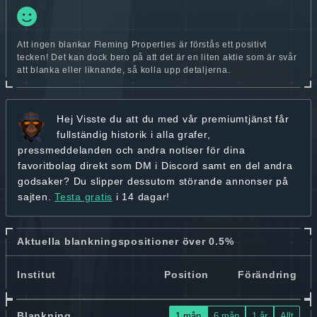
Att ingen blankar Fleming Properties är förstås ett positivt
tecken! Det kan dock bero på att det är en liten aktie som är svår
att blanka eller liknande, så kolla upp detaljerna.
Hej
Visste du att du med vår premiumtjänst får
fullständig historik
i alla grafer,
pressmeddelanden och andra
notiser för dina
favoritbolag
direkt som DM i Discord samt en del andra
godsaker? Du slipper dessutom störande annonser på
sajten.
Testa gratis
i 14 dagar!
Aktuella blankningspositioner över 0.5%
Institut
Position
Förändring
Blankning
1 mån
6 mån
1 år
Allt