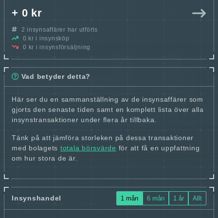
+ 0 kr
2 insynsaffärer har utförts
0 kr i insynsköp
0 kr i insynsförsäljning
Vad betyder detta?
Här ser du en sammanställning av de insynsaffärer som
gjorts den senaste tiden samt en komplett lista över alla
insynstransaktioner under flera år tillbaka.
Tänk på att jämföra storleken på dessa transaktioner
med bolagets
totala börsvärde
för att få en uppfattning
om hur stora de är.
Insynshandel
1 mån
6 mån
1 år
Allt