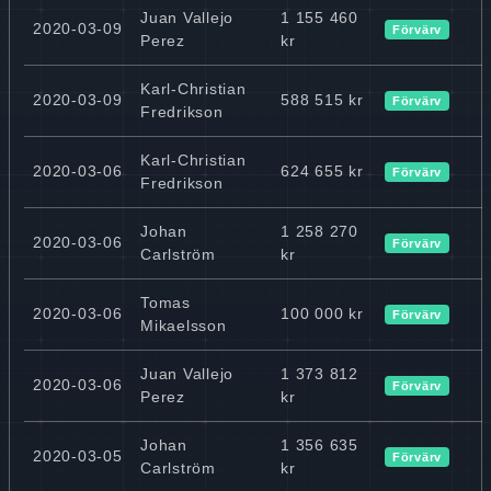
Juan Vallejo
1 155 460
2020-03-09
Förvärv
Perez
kr
Karl-Christian
2020-03-09
588 515 kr
Förvärv
Fredrikson
Karl-Christian
2020-03-06
624 655 kr
Förvärv
Fredrikson
Johan
1 258 270
2020-03-06
Förvärv
Carlström
kr
Tomas
2020-03-06
100 000 kr
Förvärv
Mikaelsson
Juan Vallejo
1 373 812
2020-03-06
Förvärv
Perez
kr
Johan
1 356 635
2020-03-05
Förvärv
Carlström
kr