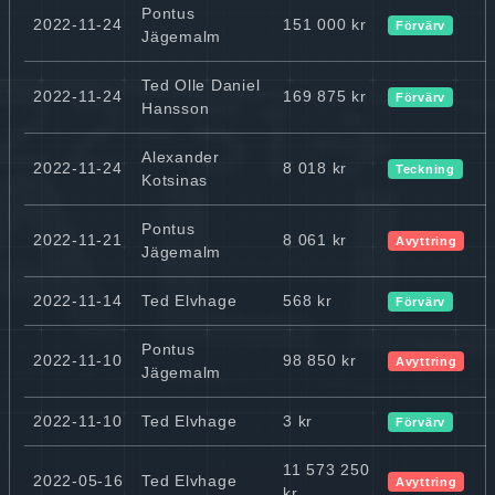
Pontus
2022-11-24
151 000 kr
Förvärv
Jägemalm
Ted Olle Daniel
2022-11-24
169 875 kr
Förvärv
Hansson
Alexander
2022-11-24
8 018 kr
Teckning
Kotsinas
Pontus
2022-11-21
8 061 kr
Avyttring
Jägemalm
2022-11-14
Ted Elvhage
568 kr
Förvärv
Pontus
2022-11-10
98 850 kr
Avyttring
Jägemalm
2022-11-10
Ted Elvhage
3 kr
Förvärv
11 573 250
2022-05-16
Ted Elvhage
Avyttring
kr