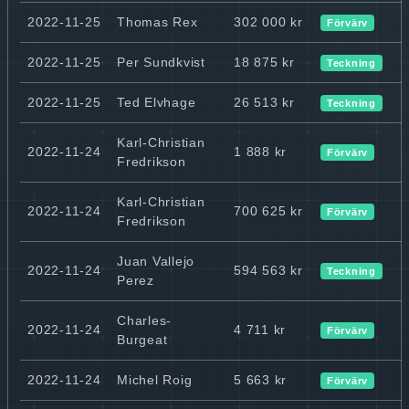
2022-11-25
Thomas Rex
302 000 kr
Förvärv
2022-11-25
Per Sundkvist
18 875 kr
Teckning
2022-11-25
Ted Elvhage
26 513 kr
Teckning
Karl-Christian
2022-11-24
1 888 kr
Förvärv
Fredrikson
Karl-Christian
2022-11-24
700 625 kr
Förvärv
Fredrikson
Juan Vallejo
2022-11-24
594 563 kr
Teckning
Perez
Charles-
2022-11-24
4 711 kr
Förvärv
Burgeat
2022-11-24
Michel Roig
5 663 kr
Förvärv