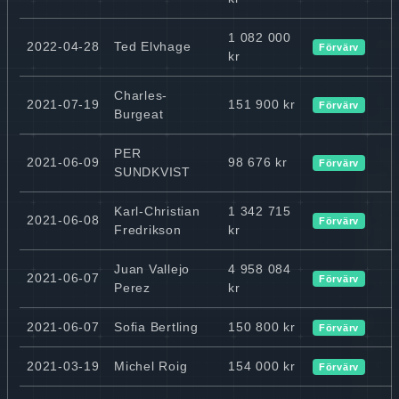
1 082 000
2022-04-28
Ted Elvhage
Förvärv
kr
Charles-
2021-07-19
151 900 kr
Förvärv
Burgeat
PER
2021-06-09
98 676 kr
Förvärv
SUNDKVIST
Karl-Christian
1 342 715
2021-06-08
Förvärv
Fredrikson
kr
Juan Vallejo
4 958 084
2021-06-07
Förvärv
Perez
kr
2021-06-07
Sofia Bertling
150 800 kr
Förvärv
2021-03-19
Michel Roig
154 000 kr
Förvärv