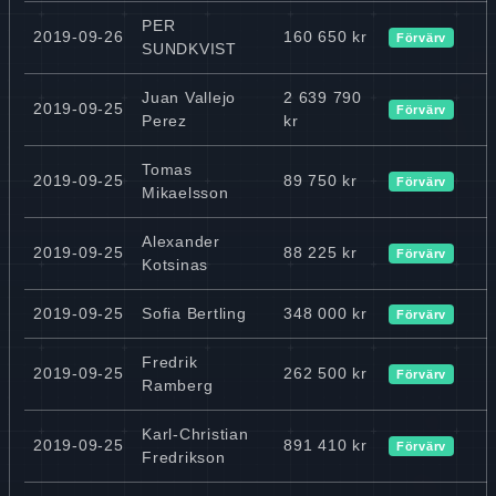
PER
2019-09-26
160 650 kr
Förvärv
SUNDKVIST
Juan Vallejo
2 639 790
2019-09-25
Förvärv
Perez
kr
Tomas
2019-09-25
89 750 kr
Förvärv
Mikaelsson
Alexander
2019-09-25
88 225 kr
Förvärv
Kotsinas
2019-09-25
Sofia Bertling
348 000 kr
Förvärv
Fredrik
2019-09-25
262 500 kr
Förvärv
Ramberg
Karl-Christian
2019-09-25
891 410 kr
Förvärv
Fredrikson