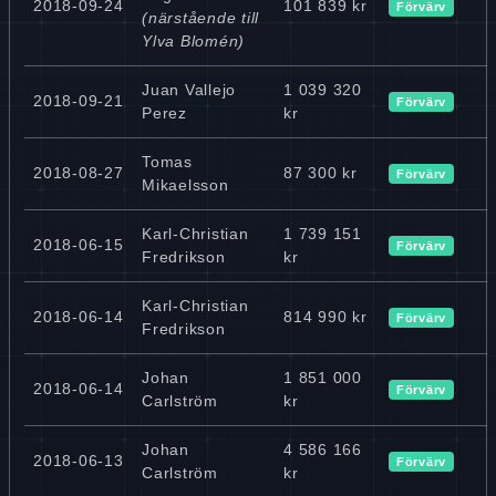
2018-09-24
101 839 kr
Förvärv
(närstående till
Ylva Blomén)
Juan Vallejo
1 039 320
2018-09-21
Förvärv
Perez
kr
Tomas
2018-08-27
87 300 kr
Förvärv
Mikaelsson
Karl-Christian
1 739 151
2018-06-15
Förvärv
Fredrikson
kr
Karl-Christian
2018-06-14
814 990 kr
Förvärv
Fredrikson
Johan
1 851 000
2018-06-14
Förvärv
Carlström
kr
Johan
4 586 166
2018-06-13
Förvärv
Carlström
kr