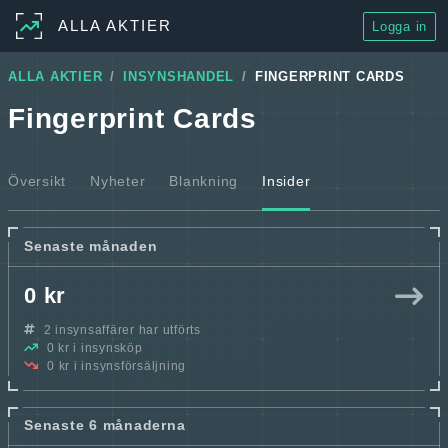
ALLA AKTIER
Logga in
ALLA AKTIER
INSYNSHANDEL
FINGERPRINT CARDS
Fingerprint Cards
Översikt
Nyheter
Blankning
Insider
Senaste månaden
0 kr
2 insynsaffärer har utförts
0 kr i insynsköp
0 kr i insynsförsäljning
Senaste 6 månaderna