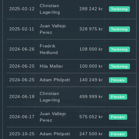
Christian
2025-02-12
288 242 kr
Teckning
Lagerling
Juan Vallejo
2025-02-11
328 975 kr
Teckning
Perez
Fredrik
2024-06-26
108 000 kr
Teckning
Hedlund
2024-06-25
Hila Meller
100 000 kr
Teckning
2024-06-25
Adam Philpott
140 249 kr
Förvärv
Christian
2024-06-18
499 999 kr
Förvärv
Lagerling
Juan Vallejo
2024-06-17
575 052 kr
Förvärv
Perez
2023-10-25
Adam Philpott
247 500 kr
Förvärv