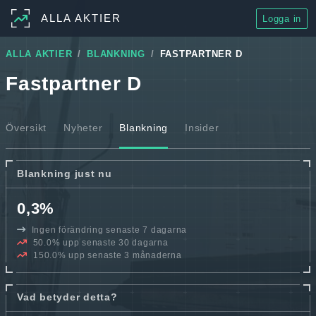
ALLA AKTIER
Logga in
ALLA AKTIER
BLANKNING
FASTPARTNER D
Fastpartner D
Översikt
Nyheter
Blankning
Insider
Blankning just nu
0,3%
Ingen förändring senaste 7 dagarna
50.0% upp senaste 30 dagarna
150.0% upp senaste 3 månaderna
Vad betyder detta?