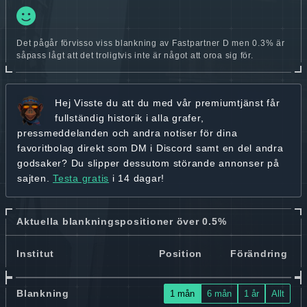
Det pågår förvisso viss blankning av Fastpartner D men 0.3% är
såpass lågt att det troligtvis inte är något att oroa sig för.
Hej
Visste du att du med vår premiumtjänst får
fullständig historik
i alla grafer,
pressmeddelanden och andra
notiser för dina
favoritbolag
direkt som DM i Discord samt en del andra
godsaker? Du slipper dessutom störande annonser på
sajten.
Testa gratis
i 14 dagar!
Aktuella blankningspositioner över 0.5%
Institut
Position
Förändring
Blankning
1 mån
6 mån
1 år
Allt