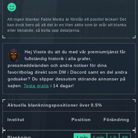
Att ingen blankar Fable Media är förstås ett positivt tecken! Det
kan dock bero på att det är en liten aktie som är svår att blanka
eller liknande, så kolla upp detaljerna.
Hej
Visste du att du med vår premiumtjänst får
fullständig historik
i alla grafer,
pressmeddelanden och andra
notiser för dina
favoritbolag
direkt som DM i Discord samt en del andra
godsaker? Du slipper dessutom störande annonser på
sajten.
Testa gratis
i 14 dagar!
Aktuella blankningspositioner över 0.5%
Institut
Position
Förändring
Blankning
1 mån
6 mån
1 år
Allt