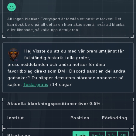
Att ingen blankar Everysport är förstås ett positivt tecken! Det
kan dock bero på att det är en liten aktie som är svår att blanka
eller liknande, så kolla upp detaljerna.
Hej
Visste du att du med vår premiumtjänst får
fullständig historik
i alla grafer,
pressmeddelanden och andra
notiser för dina
favoritbolag
direkt som DM i Discord samt en del andra
godsaker? Du slipper dessutom störande annonser på
sajten.
Testa gratis
i 14 dagar!
Aktuella blankningspositioner över 0.5%
Institut
Position
Förändring
Blankning
1 mån
6 mån
1 år
Allt