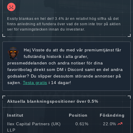
Essity blankas en hel del! 3.4% är en relativt hög siffra så det
finns anledning att fundera över vad de som inte tror på aktien
ser för varningstecken innan du investerar.
Hej
Visste du att du med vår premiumtjänst får
fullständig historik
i alla grafer,
pressmeddelanden och andra
notiser för dina
favoritbolag
direkt som DM i Discord samt en del andra
godsaker? Du slipper dessutom störande annonser på
sajten.
Testa gratis
i 14 dagar!
Aktuella blankningspositioner över 0.5%
Institut
Position
Förändring
Ilex Capital Partners (UK)
0.61%
22.0%
LLP