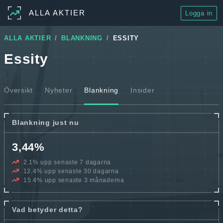
ALLA AKTIER
Logga in
ALLA AKTIER
BLANKNING
ESSITY
Essity
Översikt
Nyheter
Blankning
Insider
Blankning just nu
3,44%
2.1% upp senaste 7 dagarna
12.4% upp senaste 30 dagarna
15.4% upp senaste 3 månaderna
Vad betyder detta?