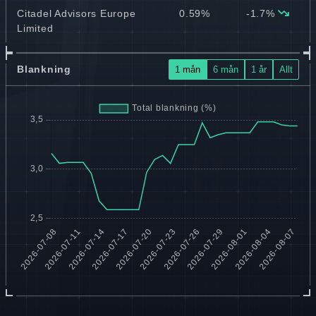
Citadel Advisors Europe
0.59%
-1.7%
Limited
Blankning
1 mån
6 mån
1 år
Allt