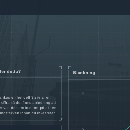
der detta?
Blankning
ankas en hel del! 3.3% är en
 siffra så det finns anledning att
r vad de som inte tror på aktien
ningstecken innan du investerar.