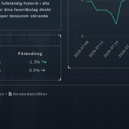
r
fullständig historik
i alla
ör dina favoritbolag
direkt
ipper dessutom störande
Förändring
%
-1.3%
%
0.0%
es
•
Användarvillkor