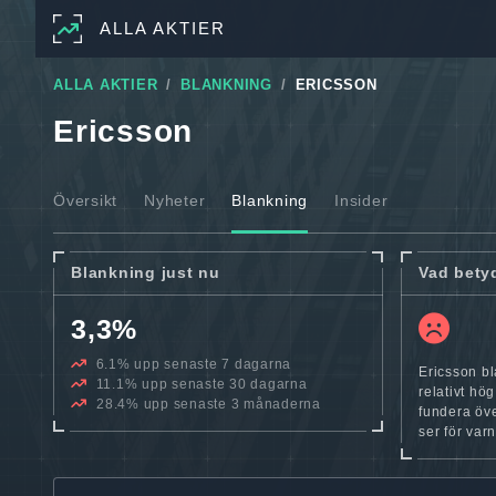
ALLA AKTIER
ALLA AKTIER
BLANKNING
ERICSSON
Ericsson
Översikt
Nyheter
Blankning
Insider
Blankning just nu
Vad bety
3,3%
6.1% upp senaste 7 dagarna
Ericsson bl
11.1% upp senaste 30 dagarna
relativt hög
28.4% upp senaste 3 månaderna
fundera öve
ser för var