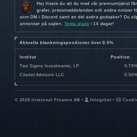
Hej
Visste du att du med vår premiumtjänst få
grafer, pressmeddelanden och andra
notiser f
som DM i Discord samt en del andra godsaker? Du sl
annonser på sajten.
Testa gratis
i 14 dagar!
Aktuella blankningspositioner över 0.5%
Institut
Position
Two Sigma Investments, LP
0.79
Citadel Advisors LLC
0.50
© 2026 Irrational Finance AB •
Integritet
•
Cooki