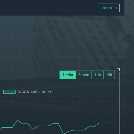
Logga in
1 mån
6 mån
1 år
Allt