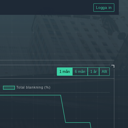
Logga in
1 mån
6 mån
1 år
Allt