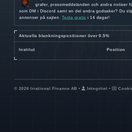
grafer, pressmeddelanden och andra
notiser f
som DM i Discord samt en del andra godsaker? Du sl
annonser på sajten.
Testa gratis
i 14 dagar!
Aktuella blankningspositioner över 0.5%
Institut
Position
© 2026 Irrational Finance AB •
Integritet
•
Cooki