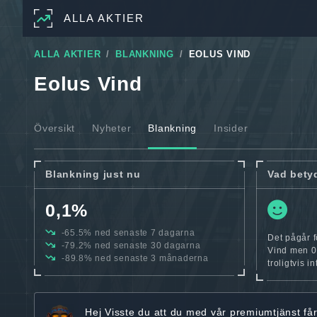
ALLA AKTIER
ALLA AKTIER
BLANKNING
EOLUS VIND
Eolus Vind
Översikt
Nyheter
Blankning
Insider
Blankning just nu
Vad bety
0,1%
-65.5% ned senaste 7 dagarna
Det pågår f
-79.2% ned senaste 30 dagarna
Vind men 0.
-89.8% ned senaste 3 månaderna
troligtvis i
Hej
Visste du att du med vår premiumtjänst få