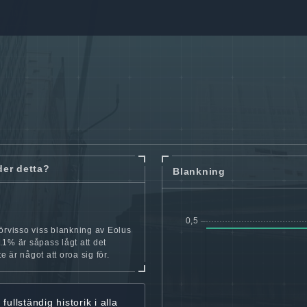
der detta?
Blankning
örvisso viss blankning av Eolus
1% är såpass lågt att det
nte är något att oroa sig för.
r
fullständig historik
i alla