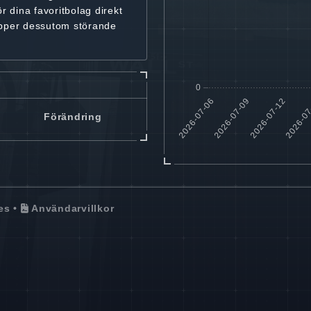
ör dina favoritbolag
direkt
ipper dessutom störande
Förändring
es
•
Användarvillkor