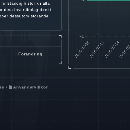
r
fullständig historik
i alla
ör dina favoritbolag
direkt
ipper dessutom störande
Förändring
es
•
Användarvillkor