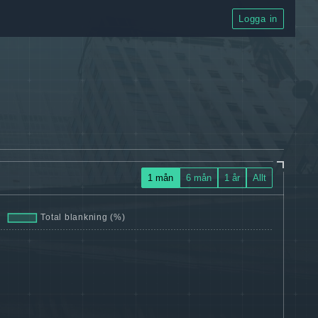
Logga in
1 mån
6 mån
1 år
Allt