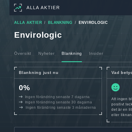
ALLA AKTIER
ALLA AKTIER
BLANKNING
ENVIROLOGIC
Envirologic
Översikt
Nyheter
Blankning
Insider
Blankning just nu
Vad bety
0%
Ingen förändring senaste 7 dagarna
Att ingen b
Ingen förändring senaste 30 dagarna
positivt te
Ingen förändring senaste 3 månaderna
det är en l
eller likna