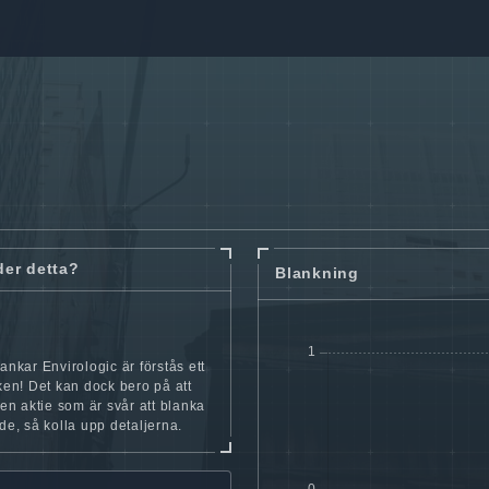
der detta?
Blankning
lankar Envirologic är förstås ett
cken! Det kan dock bero på att
iten aktie som är svår att blanka
nde, så kolla upp detaljerna.