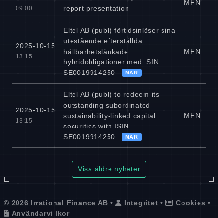
MFN
report presentation
09:00
Eltel AB (publ) förtidsinlöser sina
utestående efterställda
2025-10-15
MFN
hållbarhetslänkade
13:15
hybridobligationer med ISIN
SE0019914250
MAR
Eltel AB (publ) to redeem its
outstanding subordinated
2025-10-15
MFN
sustainability-linked capital
13:15
securities with ISIN
SE0019914250
MAR
Visa äldre nyheter
© 2026 Irrational Finance AB •
Integritet
•
Cookies
•
Användarvillkor