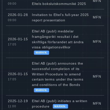
MFN
Eltels bokslutskommuniké 2025
09:00
Invitation to Eltel’s full-year 2025
2026-01-28
MFN
report presentation
09:00
Eltel AB (publ) meddelar
framgångsrikt resultat i det
2026-01-15
MFN
skriftliga förfarandet att ändra
17:05
vissa obligationsvillkor
MARKN.
Eltel AB (publ) announces the
successful completion of its
2026-01-15
Written Procedure to amend
MFN
certain terms under the terms
17:05
and conditions of the Bonds
MARKN.
Eltel AB (publ) initiates a written
2025-12-19
MFN
procedure
11:00
MARKN.