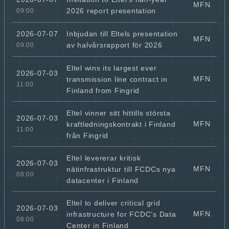
MFN
2026 report presentation
09:00
Inbjudan till Eltels presentation
2026-07-07
MFN
av halvårsrapport för 2026
09:00
Eltel wins its largest ever
2026-07-03
MFN
transmission line contract in
11:00
Finland from Fingrid
Eltel vinner sitt hittills största
2026-07-03
MFN
kraftledningskontrakt i Finland
11:00
från Fingrid
Eltel levererar kritisk
2026-07-03
MFN
nätinfrastruktur till FCDCs nya
08:00
datacenter i Finland
Eltel to deliver critical grid
2026-07-03
MFN
infrastructure for FCDC’s Data
08:00
Center in Finland