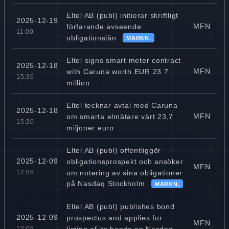
Eltel AB (publ) initierar skriftligt
2025-12-19
MFN
förfarande avseende
11:00
obligationslån
MARKN.
Eltel signs smart meter contract
2025-12-18
MFN
with Caruna worth EUR 23.7
15:30
million
Eltel tecknar avtal med Caruna
2025-12-18
MFN
om smarta elmätare värt 23,7
15:30
miljoner euro
Eltel AB (publ) offentliggör
2025-12-09
obligationsprospekt och ansöker
MFN
om notering av sina obligationer
12:05
på Nasdaq Stockholm
MARKN.
Eltel AB (publ) publishes bond
2025-12-09
prospectus and applies for
MFN
listing of its bonds on Nasdaq
12:05