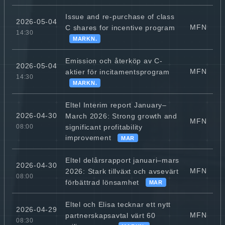
Issue and re-purchase of class
2026-05-04
MFN
C shares for incentive program
14:30
MARKN.
Emission och återköp av C-
2026-05-04
MFN
aktier för incitamentsprogram
14:30
MARKN.
Eltel Interim report January–
2026-04-30
March 2026: Strong growth and
MFN
significant profitability
08:00
improvement
MAR
Eltel delårsrapport januari–mars
2026-04-30
MFN
2026: Stark tillväxt och avsevärt
08:00
förbättrad lönsamhet
MAR
Eltel och Elisa tecknar ett nytt
2026-04-29
MFN
partnerskapsavtal värt 60
08:30