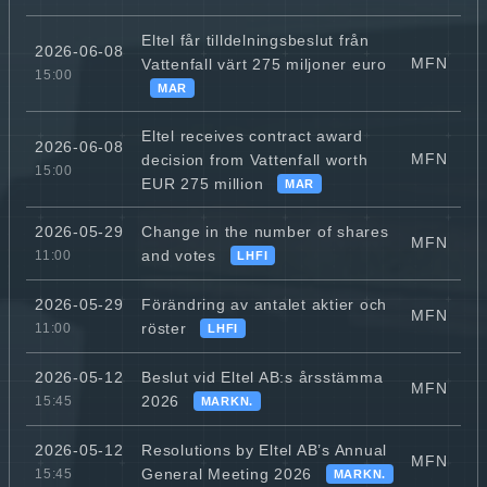
Eltel får tilldelningsbeslut från
2026-06-08
MFN
Vattenfall värt 275 miljoner euro
15:00
MAR
Eltel receives contract award
2026-06-08
MFN
decision from Vattenfall worth
15:00
EUR 275 million
MAR
Change in the number of shares
2026-05-29
MFN
and votes
11:00
LHFI
Förändring av antalet aktier och
2026-05-29
MFN
röster
11:00
LHFI
Beslut vid Eltel AB:s årsstämma
2026-05-12
MFN
2026
15:45
MARKN.
Resolutions by Eltel AB’s Annual
2026-05-12
MFN
General Meeting 2026
15:45
MARKN.