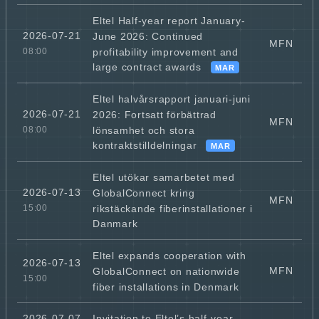
Eltel Half-year report January-
2026-07-21
June 2026: Continued
MFN
profitability improvement and
08:00
large contract awards
MAR
Eltel halvårsrapport januari-juni
2026-07-21
2026: Fortsatt förbättrad
MFN
lönsamhet och stora
08:00
kontraktstilldelningar
MAR
Eltel utökar samarbetet med
2026-07-13
GlobalConnect kring
MFN
rikstäckande fiberinstallationer i
15:00
Danmark
Eltel expands cooperation with
2026-07-13
MFN
GlobalConnect on nationwide
15:00
fiber installations in Denmark
Invitation to Eltel’s half-year
2026-07-07