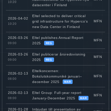
10:20
datacenter i Finland
Eltel selected to deliver critical
2026-04-02
MFN
grid infrastructure for Hyperco’s
10:20
new Data Center in Finland
Eltel publishes Annual Report
2026-03-26
MFN
2025
09:00
REG
Eltel publicerar årsredovisning
2026-03-26
MFN
2025
09:00
REG
Eltelkoncernen:
2026-02-13
MFN
Bokslutskommuniké januari–
08:00
december 2025
MAR
Eltel Group: Full-year report
2026-02-13
MFN
January-December 2025
08:00
MAR
Inbjudan till presentation av
2026-01-28