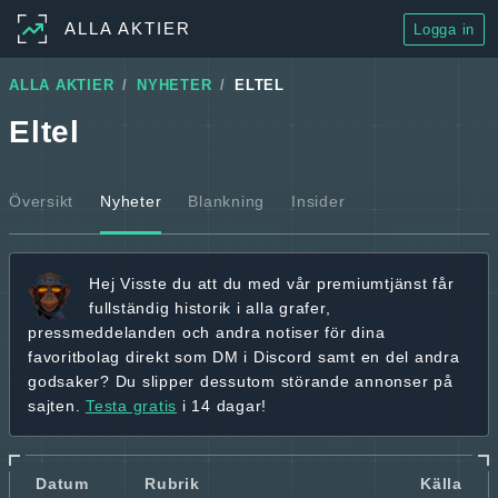
ALLA AKTIER
Logga in
ALLA AKTIER
NYHETER
ELTEL
Eltel
Översikt
Nyheter
Blankning
Insider
Hej
Visste du att du med vår premiumtjänst får
fullständig historik
i alla grafer,
pressmeddelanden och andra
notiser för dina
favoritbolag
direkt som DM i Discord samt en del andra
godsaker? Du slipper dessutom störande annonser på
sajten.
Testa gratis
i 14 dagar!
Datum
Rubrik
Källa