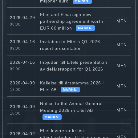
miljoner euro
MARKN.
Eltel and Elisa sign new
2026-04-29
MFN
partnership agreement worth
08:30
EUR 60 million
MARKN.
Invitation to Eltel’s Q1 2026
2026-04-16
MFN
report presentation
09:00
Inbjudan till Eltels presentation
2026-04-16
MFN
av delårsrapport för Q1 2026
09:00
Kallelse till årsstämma 2026 i
2026-04-09
MFN
Eltel AB
18:00
MARKN.
Notice to the Annual General
2026-04-09
MFN
Meeting 2026 in Eltel AB
18:00
MARKN.
Eltel levererar kritisk
2026-04-02
MFN
nätinfrastruktur till Hypercos nya