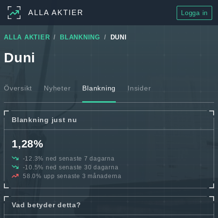
ALLA AKTIER
Logga in
ALLA AKTIER
BLANKNING
DUNI
Duni
Översikt
Nyheter
Blankning
Insider
Blankning just nu
1,28%
-12.3% ned senaste 7 dagarna
-10.5% ned senaste 30 dagarna
58.0% upp senaste 3 månaderna
Vad betyder detta?