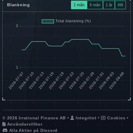
Blankning
1 mån
6 mån
1 år
Allt
© 2026 Irrational Finance AB •
Integritet
•
Cookies
•
Användarvillkor
Alla Aktier på Discord