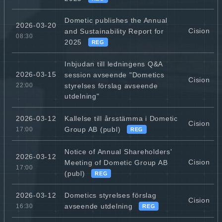
Dometic publishes the Annual
2026-03-20
Cision
and Sustainability Report for
08:30
2025
REG
Inbjudan till ledningens Q&A
2026-03-15
session avseende "Dometics
Cision
styrelses förslag avseende
22:00
utdelning"
Kallelse till årsstämma i Dometic
2026-03-12
Cision
Group AB (publ)
17:00
REG
Notice of Annual Shareholders'
2026-03-12
Cision
Meeting of Dometic Group AB
17:00
(publ)
REG
Dometics styrelses förslag
2026-03-12
Cision
avseende utdelning
16:30
REG