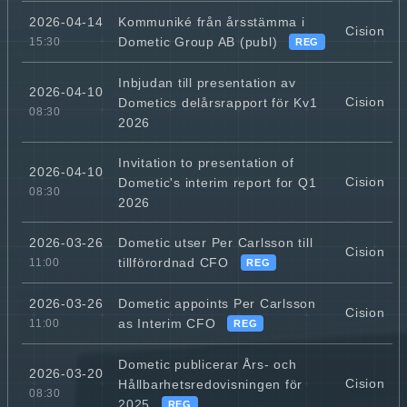
Kommuniké från årsstämma i
2026-04-14
Cision
Dometic Group AB (publ)
15:30
REG
Inbjudan till presentation av
2026-04-10
Cision
Dometics delårsrapport för Kv1
08:30
2026
Invitation to presentation of
2026-04-10
Cision
Dometic's interim report for Q1
08:30
2026
Dometic utser Per Carlsson till
2026-03-26
Cision
tillförordnad CFO
11:00
REG
Dometic appoints Per Carlsson
2026-03-26
Cision
as Interim CFO
11:00
REG
Dometic publicerar Års- och
2026-03-20
Cision
Hållbarhetsredovisningen för
08:30
2025
REG