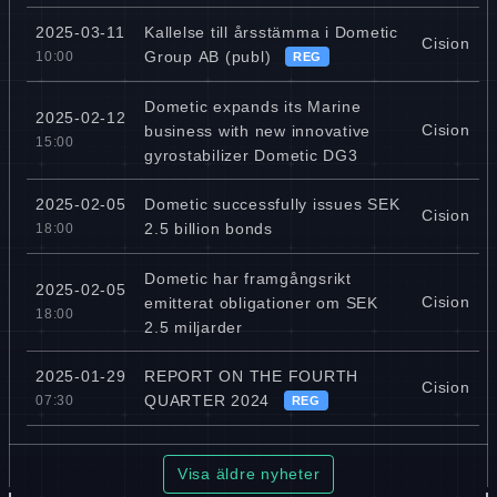
Kallelse till årsstämma i Dometic
2025-03-11
Cision
Group AB (publ)
10:00
REG
Dometic expands its Marine
2025-02-12
Cision
business with new innovative
15:00
gyrostabilizer Dometic DG3
Dometic successfully issues SEK
2025-02-05
Cision
2.5 billion bonds
18:00
Dometic har framgångsrikt
2025-02-05
Cision
emitterat obligationer om SEK
18:00
2.5 miljarder
REPORT ON THE FOURTH
2025-01-29
Cision
QUARTER 2024
07:30
REG
Visa äldre nyheter