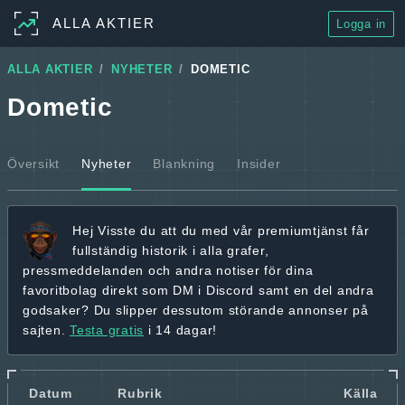
ALLA AKTIER
Logga in
ALLA AKTIER
NYHETER
DOMETIC
Dometic
Översikt
Nyheter
Blankning
Insider
Hej
Visste du att du med vår premiumtjänst får
fullständig historik
i alla grafer,
pressmeddelanden och andra
notiser för dina
favoritbolag
direkt som DM i Discord samt en del andra
godsaker? Du slipper dessutom störande annonser på
sajten.
Testa gratis
i 14 dagar!
Datum
Rubrik
Källa