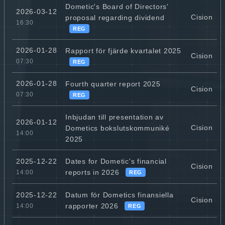
Dometic's Board of Directors'
2026-03-12
Cision
proposal regarding dividend
16:30
REG
2026-01-28
Rapport för fjärde kvartalet 2025
Cision
07:30
REG
2026-01-28
Fourth quarter report 2025
Cision
07:30
REG
Inbjudan till presentation av
2026-01-12
Cision
Dometics bokslutskommuniké
14:00
2025
Dates for Dometic's financial
2025-12-22
Cision
reports in 2026
14:00
REG
Datum för Dometics finansiella
2025-12-22
Cision
rapporter 2026
14:00
REG