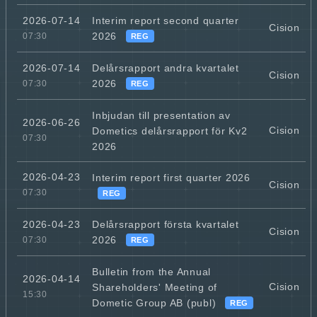
Interim report second quarter
2026-07-14
Cision
2026
07:30
REG
Delårsrapport andra kvartalet
2026-07-14
Cision
2026
07:30
REG
Inbjudan till presentation av
2026-06-26
Cision
Dometics delårsrapport för Kv2
07:30
2026
2026-04-23
Interim report first quarter 2026
Cision
07:30
REG
Delårsrapport första kvartalet
2026-04-23
Cision
2026
07:30
REG
Bulletin from the Annual
2026-04-14
Cision
Shareholders' Meeting of
15:30
Dometic Group AB (publ)
REG