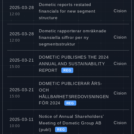
Dometic reports restated
2025-03-28
Cision
financials for new segment
12:00
structure
Dometic rapporterar omräknade
2025-03-28
Cision
finansiella siffror per ny
12:00
segmentsstruktur
DOMETIC PUBLISHES THE 2024
2025-03-21
Cision
ANNUAL AND SUSTAINABILITY
15:00
REPORT
REG
DOMETIC PUBLICERAR ÅRS-
2025-03-21
OCH
Cision
HÅLLBARHETSREDOVISNINGEN
15:00
FÖR 2024
REG
Notice of Annual Shareholders'
2025-03-11
Cision
Meeting of Dometic Group AB
10:00
(publ)
REG