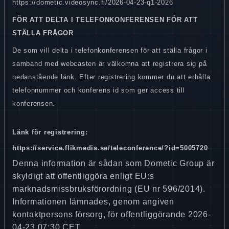
https://dometic.videosync.fi/2026-04-23-q1-2026
FÖR ATT DELTA I TELEFONKONFERENSEN FÖR ATT
STÄLLA FRÅGOR
De som vill delta i telefonkonferensen för att ställa frågor i
samband med webcasten är välkomna att registrera sig på
nedanstående länk. Efter registrering kommer du att erhålla
telefonnummer och konferens id som ger access till
konferensen.
Länk för registrering:
https://service.flikmedia.se/teleconference/?id=5005720
Denna information är sådan som Dometic Group är
skyldigt att offentliggöra enligt EU:s
marknadsmissbruksförordning (EU nr 596/2014).
Informationen lämnades, genom angiven
kontaktpersons försorg, för offentliggörande 2026-
04-23 07:30 CET.