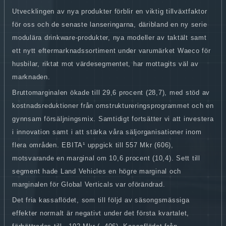
Utvecklingen av nya produkter förblir en viktig tillväxtfaktor
för oss och de senaste lanseringarna, däribland en ny serie
modulära drinkware
-
produkter, nya modeller av taktält samt
ett nytt eftermarknadssortiment under varumärket Waeco för
husbilar, riktat mot värdesegmentet, har mottagits väl av
marknaden.
Bruttomarginalen ökade till 29,6 procent (28,7), med stöd av
kostnadsreduktioner från omstruktureringsprogrammet och en
gynnsam försäljningsmix. Samtidigt fortsätter vi att investera
i innovation samt i att stärka våra säljorganisationer inom
flera områden. EBITA¹ uppgick till 557 Mkr (606),
motsvarande en marginal om 10,6 procent (10,4). Sett till
segment hade Land Vehicles en högre marginal och
marginalen för Global Verticals var oförändrad.
Det fria kassaflödet, som till följd av säsongsmässiga
effekter normalt är negativt under det första kvartalet,