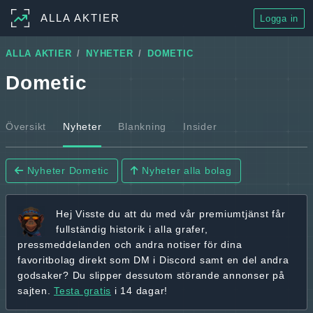
ALLA AKTIER
Logga in
ALLA AKTIER
NYHETER
DOMETIC
Dometic
Översikt
Nyheter
Blankning
Insider
Nyheter Dometic
Nyheter alla bolag
Hej
Visste du att du med vår premiumtjänst får
fullständig historik
i alla grafer,
pressmeddelanden och andra
notiser för dina
favoritbolag
direkt som DM i Discord samt en del andra
godsaker? Du slipper dessutom störande annonser på
sajten.
Testa gratis
i 14 dagar!