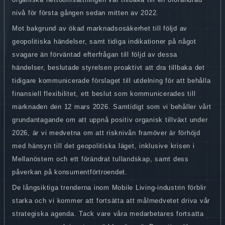
nivå för första gången sedan mitten av 2022.
Mot bakgrund av ökad marknadsosäkerhet till följd av
geopolitiska händelser, samt tidiga indikationer på något
svagare än förväntad efterfrågan till följd av dessa
händelser, beslutade styrelsen proaktivt att dra tillbaka det
tidigare kommunicerade förslaget till utdelning för att behålla
finansiell flexibilitet, ett beslut som kommunicerades till
marknaden den 12 mars 2026. Samtidigt som vi behåller vårt
grundantagande om att uppnå positiv organisk tillväxt under
2026, är vi medvetna om att risknivån framöver är förhöjd
med hänsyn till det geopolitiska läget, inklusive krisen i
Mellanöstern och ett förändrat tullandskap, samt dess
påverkan på konsumentförtroendet.
De långsiktiga trenderna inom Mobile Living-industrin förblir
starka och vi kommer att fortsätta att målmedvetet driva vår
strategiska agenda. Tack vare våra medarbetares fortsatta