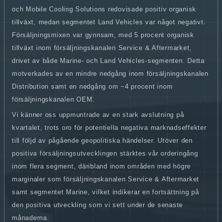
och Mobile Cooling Solutions redovisade positiv organisk
tillväxt, medan segmentet Land Vehicles var något negativt.
Försäljningsmixen var gynnsam, med 5 procent organisk
tillväxt inom försäljningskanalen Service & Aftermarket,
drivet av både Marine
-
och Land Vehicles
-
segmenten. Detta
motverkades av en mindre nedgång inom försäljningskanalen
Distribution samt en nedgång om −4 procent inom
försäljningskanalen OEM.
Vi känner oss uppmuntrade av en stark avslutning på
kvartalet, trots oro för potentiella negativa marknadseffekter
till följd av pågående geopolitiska händelser. Utöver den
positiva försäljningsutvecklingen stärktes vår orderingång
inom flera segment, däribland inom områden med högre
marginaler som försäljningskanalen Service & Aftermarket
samt segmentet Marine, vilket indikerar en fortsättning på
den positiva utveckling som vi sett under de senaste
månaderna.