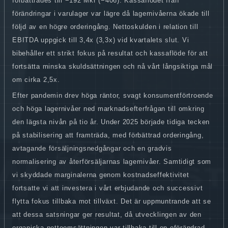
förbättrades till −192 Mkr (−406). Kassaflödet från
förändringar i varulager var lägre då lagernivåerna ökade till
följd av en högre orderingång. Nettoskulden i relation till
EBITDA uppgick till 3,4x (3,3x) vid kvartalets slut. Vi
bibehåller ett strikt fokus på resultat och kassaflöde för att
fortsätta minska skuldsättningen och nå vårt långsiktiga mål
om cirka 2,5x.
Efter pandemin drev höga räntor, svagt konsumentförtroende
och höga lagernivåer ned marknadsefterfrågan till omkring
den lägsta nivån på tio år. Under 2025 började tidiga tecken
på stabilisering att framträda, med förbättrad orderingång,
avtagande försäljningsnedgångar och en gradvis
normalisering av återförsäljarnas lagernivåer. Samtidigt som
vi skyddade marginalerna genom kostnadseffektivitet
fortsatte vi att investera i vårt erbjudande och successivt
flytta fokus tillbaka mot tillväxt. Det är uppmuntrande att se
att dessa satsningar ger resultat, då utvecklingen av den
organiska nettoomsättningen var tillbaka till en oförändrad