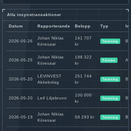
Alla insynstransaktioner
Datum
Rapporterande
Belopp
Typ
In
Johan Niklas
141 707
2026-05-26
B
Teckning
Köresaar
kr
Johan Niklas
198 322
2026-05-25
Ak
Förvärv
Köresaar
kr
LEVINVEST
251 744
2026-05-20
B
Teckning
Aktiebolag
kr
100 000
2026-05-20
Leif Liljebrunn
B
Teckning
kr
Johan Niklas
2026-05-19
58 293 kr
B
Teckning
Köresaar