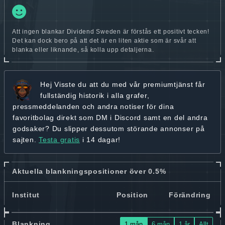
Att ingen blankar Dividend Sweden är förstås ett positivt tecken!
Det kan dock bero på att det är en liten aktie som är svår att
blanka eller liknande, så kolla upp detaljerna.
Hej
Visste du att du med vår premiumtjänst får
fullständig historik
i alla grafer,
pressmeddelanden och andra
notiser för dina
favoritbolag
direkt som DM i Discord samt en del andra
godsaker? Du slipper dessutom störande annonser på
sajten.
Testa gratis
i 14 dagar!
Aktuella blankningspositioner över 0.5%
Institut
Position
Förändring
Blankning
1 mån
6 mån
1 år
Allt