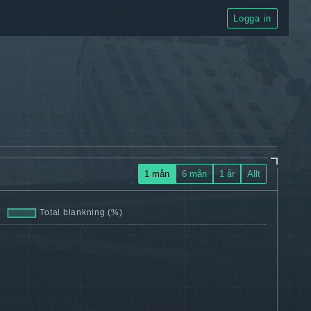
Logga in
1 mån
6 mån
1 år
Allt