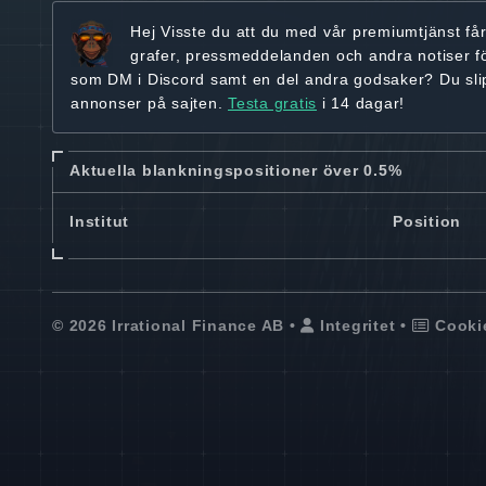
Hej
Visste du att du med vår premiumtjänst få
grafer, pressmeddelanden och andra
notiser f
som DM i Discord samt en del andra godsaker? Du sl
annonser på sajten.
Testa gratis
i 14 dagar!
Aktuella blankningspositioner över 0.5%
Institut
Position
© 2026 Irrational Finance AB •
Integritet
•
Cooki