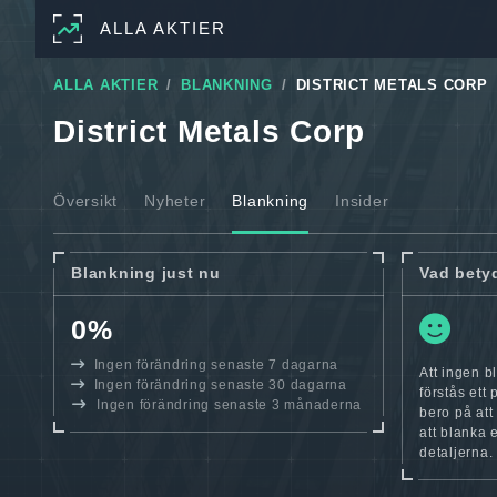
ALLA AKTIER
ALLA AKTIER
BLANKNING
DISTRICT METALS CORP
District Metals Corp
Översikt
Nyheter
Blankning
Insider
Blankning just nu
Vad bety
0%
Ingen förändring senaste 7 dagarna
Att ingen b
Ingen förändring senaste 30 dagarna
förstås ett
Ingen förändring senaste 3 månaderna
bero på att
att blanka 
detaljerna.