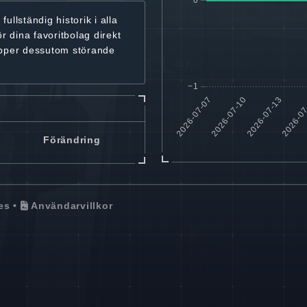
r
fullständig historik
i alla
ör dina favoritbolag
direkt
ipper dessutom störande
Förändring
es
•
Användarvillkor