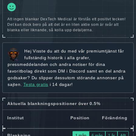
Att ingen blankar DexTech Medical är förstås ett positivt tecken!
Det kan dock bero på att det är en liten aktie som är svår att
blanka eller liknande, så kolla upp detaljerna.
Hej
Visste du att du med vår premiumtjänst får
fullständig historik
i alla grafer,
pressmeddelanden och andra
notiser för dina
favoritbolag
direkt som DM i Discord samt en del andra
godsaker? Du slipper dessutom störande annonser på
sajten.
Testa gratis
i 14 dagar!
Aktuella blankningspositioner över 0.5%
Institut
Position
Förändring
Blankning
1 mån
6 mån
1 år
Allt