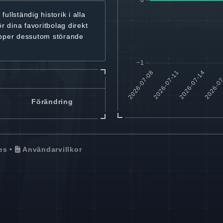
r
fullständig historik
i alla
ör dina favoritbolag
direkt
ipper dessutom störande
Förändring
es
•
Användarvillkor