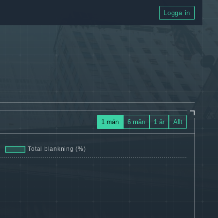
Logga in
1 mån
6 mån
1 år
Allt