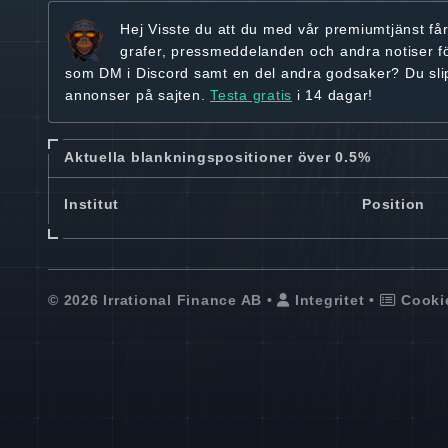
Hej
Visste du att du med vår premiumtjänst få
grafer, pressmeddelanden och andra
notiser f
som DM i Discord samt en del andra godsaker? Du sl
annonser på sajten.
Testa gratis
i 14 dagar!
Aktuella blankningspositioner över 0.5%
Institut
Position
© 2026 Irrational Finance AB •
Integritet
•
Cooki