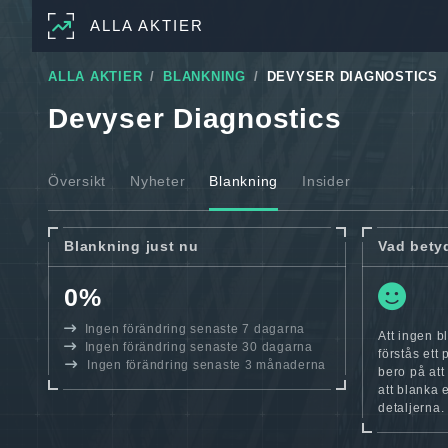
ALLA AKTIER
ALLA AKTIER
BLANKNING
DEVYSER DIAGNOSTICS
Devyser Diagnostics
Översikt
Nyheter
Blankning
Insider
Blankning just nu
Vad bety
0%
Ingen förändring senaste 7 dagarna
Att ingen b
Ingen förändring senaste 30 dagarna
förstås ett
Ingen förändring senaste 3 månaderna
bero på att
att blanka 
detaljerna.