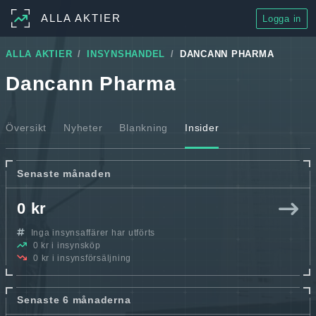
ALLA AKTIER
Logga in
ALLA AKTIER
INSYNSHANDEL
DANCANN PHARMA
Dancann Pharma
Översikt
Nyheter
Blankning
Insider
Senaste månaden
0 kr
Inga insynsaffärer har utförts
0 kr i insynsköp
0 kr i insynsförsäljning
Senaste 6 månaderna