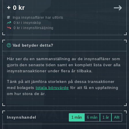
+ 0 kr
Inga insynsaffärer har utförts
0 kr i insynsköp
0 kr i insynsförsäljning
Vad betyder detta?
Här ser du en sammanställning av de insynsaffärer som
gjorts den senaste tiden samt en komplett lista över alla
insynstransaktioner under flera år tillbaka.
Tänk på att jämföra storleken på dessa transaktioner
med bolagets
totala börsvärde
för att få en uppfattning
om hur stora de är.
Insynshandel
1 mån
6 mån
1 år
Allt