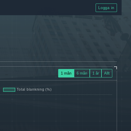
Logga in
1 mån
6 mån
1 år
Allt