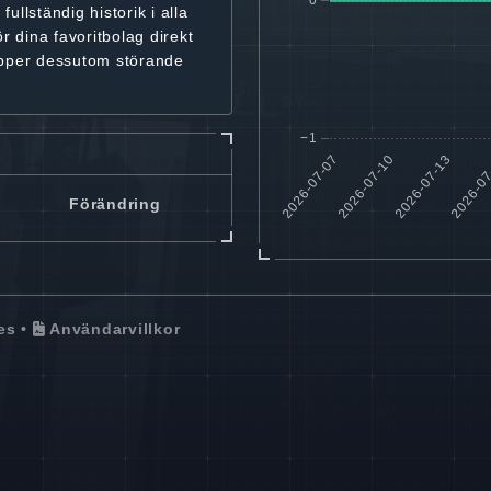
r
fullständig historik
i alla
ör dina favoritbolag
direkt
ipper dessutom störande
Förändring
es
•
Användarvillkor