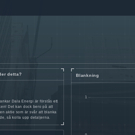
der detta?
Blankning
lankar Dala Energi är förstås ett
cken! Det kan dock bero på att
iten aktie som är svår att blanka
nde, så kolla upp detaljerna.