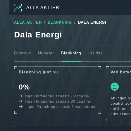
ALLA AKTIER
ALLA AKTIER
BLANKNING
DALA ENERGI
Dala Energi
Översikt
Nyheter
Blankning
Insider
Blankning just nu
Vad bety
0%
Ingen förändring senaste 7 dagarna
Att ingen b
Ingen förändring senaste 30 dagarna
positivt te
Ingen förändring senaste 3 månaderna
det är en l
eller likna