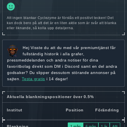
Att ingen blankar Cyclezyme är förstås ett positivt tecken! Det
kan dock bero på att det är en liten aktie som är svår att blanka
eller liknande, så kolla upp detaljerna.
Hej
Visste du att du med vår premiumtjänst får
fullständig historik
i alla grafer,
pressmeddelanden och andra
notiser för dina
favoritbolag
direkt som DM i Discord samt en del andra
godsaker? Du slipper dessutom störande annonser på
sajten.
Testa gratis
i 14 dagar!
Aktuella blankningspositioner över 0.5%
Institut
Position
Förändring
Blankning
1 mån
6 mån
1 år
Allt