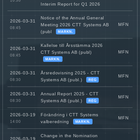
10:30
Interim Report for Q1 2026
Notice of the Annual General
2026-03-31
MFN
Meeting 2026 CTT Systems AB
08:45
(publ
MARKN.
Kallelse till Årsstämma 2026
2026-03-31
MFN
CTT Systems AB (publ)
08:45
MARKN.
Årsredovisning 2025 - CTT
2026-03-31
MFN
Systems AB (publ.)
08:30
REG
Annual Report 2025 - CTT
2026-03-31
MFN
Systems AB (publ.)
08:30
REG
Förändring i CTT Systems
2026-03-19
MFN
valberedning
14:00
MARKN.
Change in the Nomination
2026-03-19