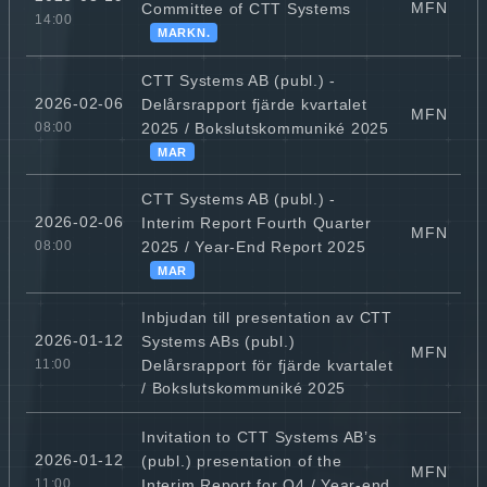
MFN
Committee of CTT Systems
14:00
MARKN.
CTT Systems AB (publ.) -
2026-02-06
Delårsrapport fjärde kvartalet
MFN
2025 / Bokslutskommuniké 2025
08:00
MAR
CTT Systems AB (publ.) -
2026-02-06
Interim Report Fourth Quarter
MFN
2025 / Year-End Report 2025
08:00
MAR
Inbjudan till presentation av CTT
2026-01-12
Systems ABs (publ.)
MFN
Delårsrapport för fjärde kvartalet
11:00
/ Bokslutskommuniké 2025
Invitation to CTT Systems AB’s
2026-01-12
(publ.) presentation of the
MFN
Interim Report for Q4 / Year-end
11:00