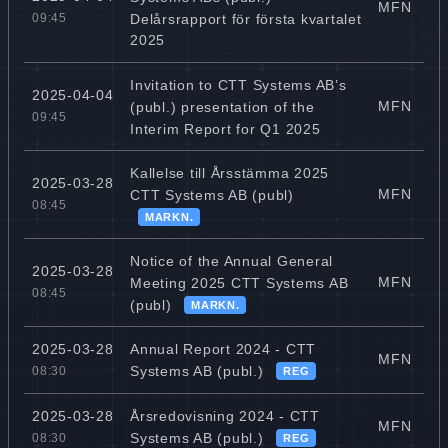
MFN
Delårsrapport för första kvartalet
09:45
2025
Invitation to CTT Systems AB’s
2025-04-04
MFN
(publ.) presentation of the
09:45
Interim Report for Q1 2025
Kallelse till Årsstämma 2025
2025-03-28
MFN
CTT Systems AB (publ)
08:45
MARKN.
Notice of the Annual General
2025-03-28
MFN
Meeting 2025 CTT Systems AB
08:45
(publ)
MARKN.
Annual Report 2024 - CTT
2025-03-28
MFN
Systems AB (publ.)
08:30
REG
Årsredovisning 2024 - CTT
2025-03-28
MFN
Systems AB (publ.)
08:30
REG