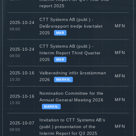
report 2025
CTT Systems AB (publ.) -
2025-10-24
MFN
Delårsrapport tredje kvartalet
08:00
2025
MAR
CTT Systems AB (publ.) -
2025-10-24
MFN
Interim Report Third Quarter
08:00
2025
MAR
Valberedning inför årsstämman
2025-10-16
MFN
2026
15:30
MARKN.
Nomination Committee for the
2025-10-16
MFN
Annual General Meeting 2026
15:30
MARKN.
Invitation to CTT Systems AB’s
2025-10-07
MFN
(publ.) presentation of the
08:00
Interim Report for Q3 2025