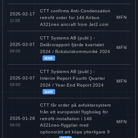
CTT confirms Anti-Condensation
2025-02-17
MFN
retrofit order for 146 Airbus
11:00
A321neo aircraft from Jet2.com
CTT Systems AB (publ.) -
2025-02-07
Delårsrapport fjärde kvartalet
MFN
2024 / Bokslutskommuniké 2024
08:00
MAR
CTT Systems AB (publ.) -
2025-02-07
Interim Report Fourth Quarter
MFN
2024 / Year-End Report 2024
08:00
MAR
CTT får order på avfuktarsystem
från ett europeiskt flygbolag för
2025-01-28
retrofit-installation i 146
MFN
A321neo-flygplan med
08:00
optionsrätt att köpa ytterligare 9