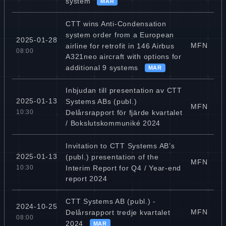
system
MAR
CTT wins Anti-Condensation
system order from a European
2025-01-28
MFN
airline for retrofit in 146 Airbus
08:00
A321neo aircraft with options for
additional 9 systems
MAR
Inbjudan till presentation av CTT
2025-01-13
Systems ABs (publ.)
MFN
Delårsrapport för fjärde kvartalet
10:30
/ Bokslutskommuniké 2024
Invitation to CTT Systems AB’s
2025-01-13
(publ.) presentation of the
MFN
Interim Report for Q4 / Year-end
10:30
report 2024
CTT Systems AB (publ.) -
2024-10-25
MFN
Delårsrapport tredje kvartalet
08:00
2024
MAR