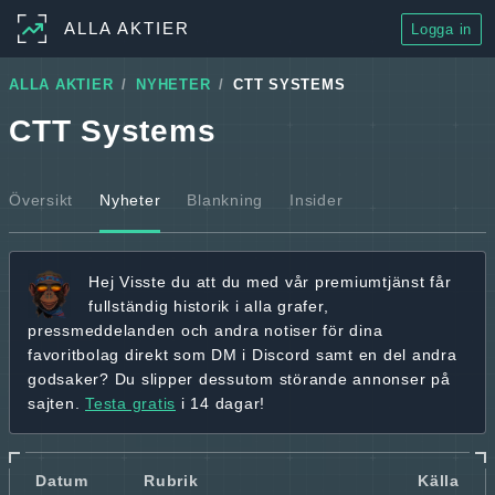
ALLA AKTIER
Logga in
ALLA AKTIER
NYHETER
CTT SYSTEMS
CTT Systems
Översikt
Nyheter
Blankning
Insider
Hej
Visste du att du med vår premiumtjänst får
fullständig historik
i alla grafer,
pressmeddelanden och andra
notiser för dina
favoritbolag
direkt som DM i Discord samt en del andra
godsaker? Du slipper dessutom störande annonser på
sajten.
Testa gratis
i 14 dagar!
Datum
Rubrik
Källa