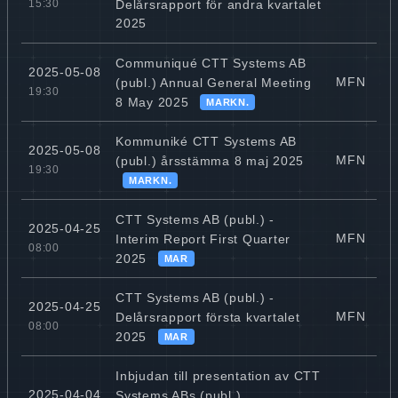
Delårsrapport för andra kvartalet
15:30
2025
Communiqué CTT Systems AB
2025-05-08
MFN
(publ.) Annual General Meeting
19:30
8 May 2025
MARKN.
Kommuniké CTT Systems AB
2025-05-08
MFN
(publ.) årsstämma 8 maj 2025
19:30
MARKN.
CTT Systems AB (publ.) -
2025-04-25
MFN
Interim Report First Quarter
08:00
2025
MAR
CTT Systems AB (publ.) -
2025-04-25
MFN
Delårsrapport första kvartalet
08:00
2025
MAR
Inbjudan till presentation av CTT
2025-04-04
Systems ABs (publ.)