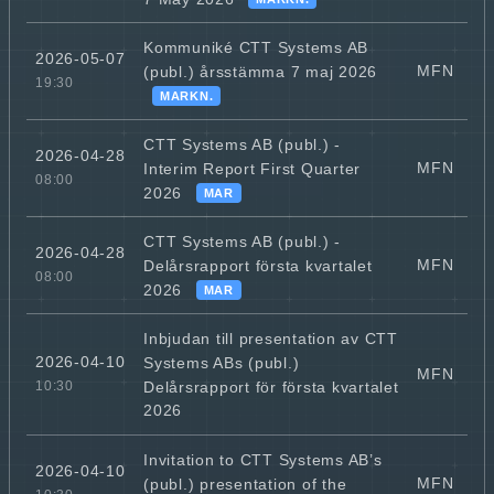
Kommuniké CTT Systems AB
2026-05-07
MFN
(publ.) årsstämma 7 maj 2026
19:30
MARKN.
CTT Systems AB (publ.) -
2026-04-28
MFN
Interim Report First Quarter
08:00
2026
MAR
CTT Systems AB (publ.) -
2026-04-28
MFN
Delårsrapport första kvartalet
08:00
2026
MAR
Inbjudan till presentation av CTT
2026-04-10
Systems ABs (publ.)
MFN
Delårsrapport för första kvartalet
10:30
2026
Invitation to CTT Systems AB’s
2026-04-10
MFN
(publ.) presentation of the