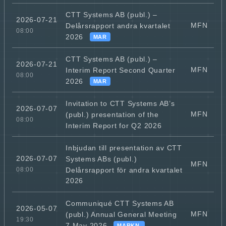
CTT Systems AB (publ.) –
2026-07-21
MFN
Delårsrapport andra kvartalet
08:00
2026
MAR
CTT Systems AB (publ.) –
2026-07-21
MFN
Interim Report Second Quarter
08:00
2026
MAR
Invitation to CTT Systems AB’s
2026-07-07
MFN
(publ.) presentation of the
08:00
Interim Report for Q2 2026
Inbjudan till presentation av CTT
2026-07-07
Systems ABs (publ.)
MFN
Delårsrapport för andra kvartalet
08:00
2026
Communiqué CTT Systems AB
2026-05-07
MFN
(publ.) Annual General Meeting
19:30
7 May 2026
MARKN.