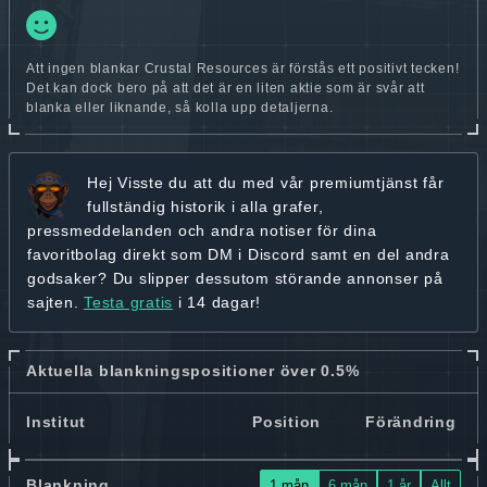
Att ingen blankar Crustal Resources är förstås ett positivt tecken!
Det kan dock bero på att det är en liten aktie som är svår att
blanka eller liknande, så kolla upp detaljerna.
Hej
Visste du att du med vår premiumtjänst får
fullständig historik
i alla grafer,
pressmeddelanden och andra
notiser för dina
favoritbolag
direkt som DM i Discord samt en del andra
godsaker? Du slipper dessutom störande annonser på
sajten.
Testa gratis
i 14 dagar!
Aktuella blankningspositioner över 0.5%
Institut
Position
Förändring
Blankning
1 mån
6 mån
1 år
Allt