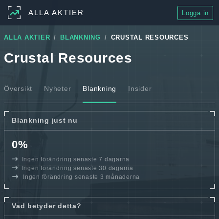
ALLA AKTIER
Logga in
ALLA AKTIER
BLANKNING
CRUSTAL RESOURCES
Crustal Resources
Översikt
Nyheter
Blankning
Insider
Blankning just nu
0%
Ingen förändring senaste 7 dagarna
Ingen förändring senaste 30 dagarna
Ingen förändring senaste 3 månaderna
Vad betyder detta?