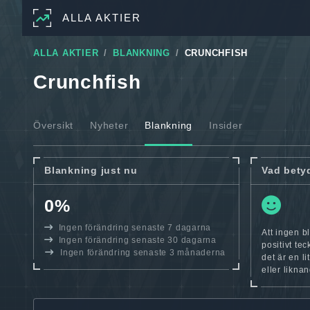
ALLA AKTIER
ALLA AKTIER
BLANKNING
CRUNCHFISH
Crunchfish
Översikt
Nyheter
Blankning
Insider
Blankning just nu
Vad bety
0%
Ingen förändring senaste 7 dagarna
Att ingen b
Ingen förändring senaste 30 dagarna
positivt te
Ingen förändring senaste 3 månaderna
det är en l
eller likna