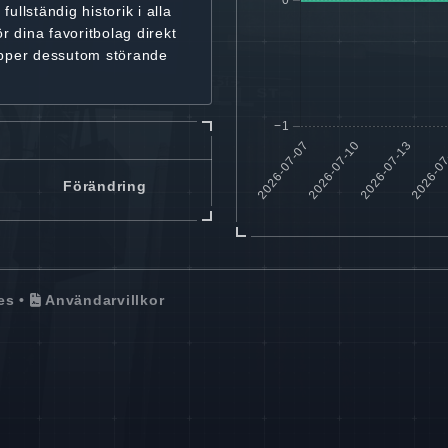
r
fullständig historik
i alla
ör dina favoritbolag
direkt
ipper dessutom störande
Förändring
es
•
Användarvillkor