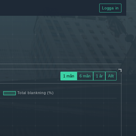
Logga in
1 mån
6 mån
1 år
Allt