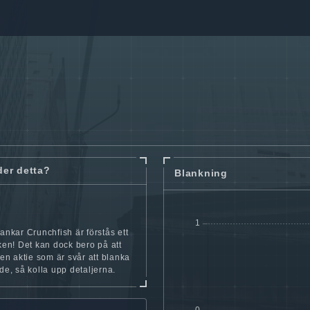
der detta?
Blankning
lankar Crunchfish är förstås ett
cken! Det kan dock bero på att
iten aktie som är svår att blanka
nde, så kolla upp detaljerna.